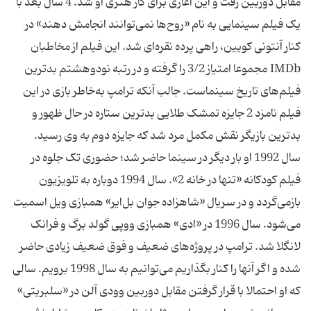
مقابل دوربین رفت و این آغازی برای کار هنری او شد. 4 سال بعد با
یک فیلم سینمایی به نام «روح‌ها نمی‌توانند انجامش دهند» در
کنار آنتونی کویین، راهی پرده نقره‌ای شد. این فیلم از مخاطبان
IMDb مجموعا امتیاز 3/2 را گرفته و در رتبه نودوهشتم بدترین
فیلم‌های تاریخ سینماست. جالب آنکه ترامپ به‌خاطر بازی در این
فیلم نامزد 2 جایزه تمشک طلایی بدترین ستاره در حال ظهور و
سال 1992 او بار دیگر در سینما حاضر شد؛ حضوری تک جلوه در
فیلم کودکانه «تنها در خانه 2». سال 1994 دوباره به تلویزیون
بازمی‌گردد و در سریال «شاهزاده جوان بل‌ایر» همبازی ویل اسمیت
می‌شود. سال 1996 در «ادی» همبازی ووپی گولد برگ و فرانک
لانگلا شد. ترامپ در پروژه‌های ضعیف و فوق ضعیف زیادی حاضر
شده و اگر آنها را کنار بگذاریم می‌توانیم به سال 1998 برویم. سالی
که او احتمالا با قرار گرفتن مقابل دوربین وودی آلن در «سلبریتی»