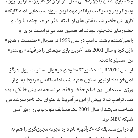
و همبازی شدن با چهره‌هایی مثل لئوناردو دی‌کاپریو، شارلیز ثرون،
وینونا رایدر و سر کنت برانا در مهم‌ترین پروژه سینمایی تمام کارنامه
کاری‌اش حاضر شد. نقش‌های او البته اکثرا در حد چند دیالوگ و
حضور‌های تک‌جلوه بودند اما همین هم می‌توانست برای او
راضی‌کننده باشد. ترامپ در سال 1999 در سریال «جنسیت و شهر»
بازی کرد و سال 2001 هم آخرین بازی مهمش را در فیلم «زولندر»
او سال 2010 البته حضور تک‌جلوه‌ای در «وال استریت: پول هرگز
نمی‌خوابد» اولیور استون هم داشت اما سکانس مربوط به او از
ورژن سینمایی این فیلم حذف و فقط در نسخه نمایش خانگی دیده
شد. ترامپ که تا پیش از این در آمریکا به عنوان یک تاجر سرشناس
شناخته می‌شد از سال 2004 یک مسابقه تلویزیونی را روی آنتن
او در این مسابقه که «کارآموز» نام دارد تجربه مجری‌گری را هم به