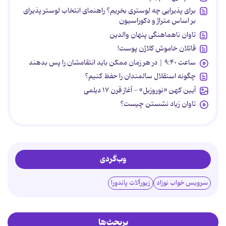
برای پذیرایی چه لوستری بخریم؟ راهنمای انتخاب لوستر پذیرای
بر اساس متراژ و دکوراسیون
تاوان ناهماهنگی پنهان والدین
قاتلان خاموش کلاژن پوست!
ساعت ۹:۴۰ | در هر زمان ممکن باید انتقامشان را پس بدهند
چگونه استقلال سالمندان را حفظ کنیم؟
آیین کهن «نوروزبل» - آغاز قرن ۱۷ دیلمی
تاوان زیاد نشستن چیست؟
وب‌گردی
سرویس خواب نوزاد
زیورآلات پاندورا
پربحث‌ها