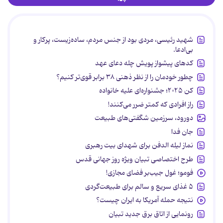
شهید رئیسی، مردی بود از جنس مردم، ساده‌زیست، پرکار و
بی‌ادعا.
کدهای پیشواز پویش چله دعای عهد
چطور خودمان را از نظر ذهنی ۳۸ برابر قوی‌تر کنیم؟
کن ۲۰۲۵؛ جشنواره‌ای علیه خانواده
راز افرادی که کمتر ضرر می‌کنند!
دورود، سرزمین شگفتی‌های طبیعت
جان فدا
نماز لیله الدفن برای شهدای بیت رهبری
طرح اختصاصی تبیان ویژه روز جهانی قدس
فومو؛ غول جیب‌بر فضای مجازی!
۵ غذای سریع و سالم برای طبیعت‌گردی
نتیجه حمله آمریکا به ایران چیست؟
رونمایی از اتاق برق جدید تبیان