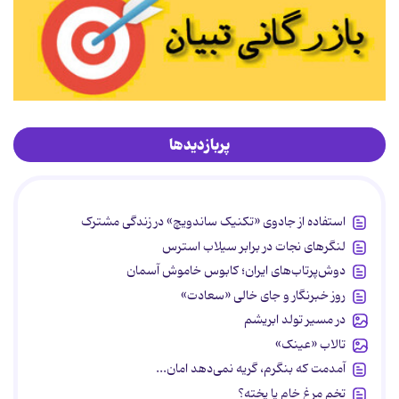
پربازدیدها
استفاده از جادوی «تکنیک ساندویچ» در زندگی مشترک
لنگرهای نجات در برابر سیلاب استرس
دوش‌پرتاب‌های ایران؛ کابوس خاموش آسمان
روز خبرنگار و جای خالی «سعادت»
در مسیر تولد ابریشم
تالاب «عینک»
آمدمت که بنگرم، گریه نمی‌دهد امان...
تخم مرغ خام یا پخته؟