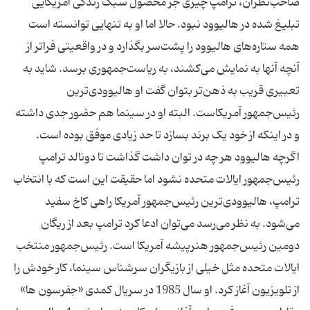
صاحب‌نظران، ترامپ چیزی جز محصول سبک زندگی آمریکایی
تبلیغ شده در هالیوود نبود. حالا اما او به تنهایی توانسته است
همه ستاره‌های هالیوود را پشت‌سر بگذارد و در واقعیتی فراتر از
آنچه آنها به نمایش می‌کشند، به ریاست‌جمهوری برسد. شاید به
تعبیری قریب به ذهن‌تر بتوان گفت او هالیوودی‌ترین
رئیس‌جمهور آمریکاست. البته او در سینما هم حضور جدی داشته
اگرچه هالیوود هر چه در توان داشت گذاشت تا دونالد ترامپ
رئیس‌جمهور ایالات متحده نشود اما حقیقت این است که با انتخاب
ترامپ، هالیوودی‌ترین رئیس‌جمهور آمریکا راهی کاخ سفید
می‌شود. به نظر می‌رسد می‌توان ادعا کرد ترامپ بعد از ریگان
دومین رئیس‌جمهور هنرپیشه آمریکا است. رئیس‌جمهور منتخب
ایالات متحده مثل خیلی از بازیگران سرشناس سینما، کار خودش را
از تلویزیون آغاز کرد. او سال 1985 در سریال کمدی «جفرسون ها»