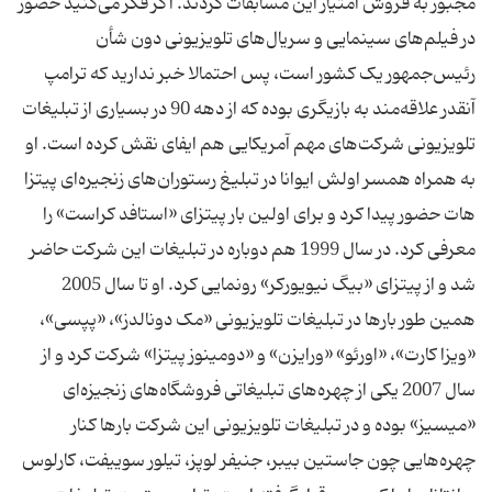
مجبور به فروش امتیاز این مسابقات کردند. اگر فکر می‌کنید حضور
در فیلم‌های سینمایی و سریال‌های تلویزیونی دون شأن
رئیس‌جمهور یک کشور است، پس احتمالا خبر ندارید که ترامپ
آنقدر علاقه‌مند به بازیگری بوده که از دهه 90 در بسیاری از تبلیغات
تلویزیونی شرکت‌های مهم آمریکایی هم ایفای نقش کرده است. او
به همراه همسر اولش ایوانا در تبلیغ رستوران‌های زنجیره‌ای پیتزا
هات حضور پیدا کرد و برای اولین بار پیتزای «استافد کراست» را
معرفی کرد. در سال 1999 هم دوباره در تبلیغات این شرکت حاضر
شد و از پیتزای «بیگ نیویورکر» رونمایی کرد. او تا سال 2005
همین طور بارها در تبلیغات تلویزیونی «مک دونالدز»، «پپسی»،
«ویزا کارت»، «اورئو» «ورایزن» و «دومینوز پیتزا» شرکت کرد و از
سال 2007 یکی از چهره‌های تبلیغاتی فروشگاه‌های زنجیزه‌ای
«میسیز» بوده و در تبلیغات تلویزیونی این شرکت بارها کنار
چهره‌هایی چون جاستین بیبر، جنیفر لوپز، تیلور سوییفت، کارلوس