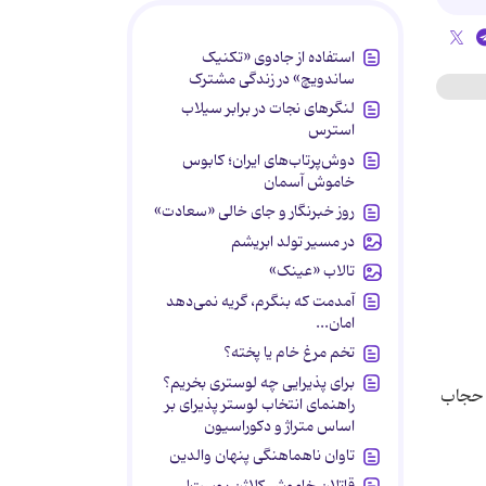
استفاده از جادوی «تکنیک
ساندویچ» در زندگی مشترک
لنگرهای نجات در برابر سیلاب
استرس
دوش‌پرتاب‌های ایران؛ کابوس
خاموش آسمان
روز خبرنگار و جای خالی «سعادت»
در مسیر تولد ابریشم
تالاب «عینک»
آمدمت که بنگرم، گریه نمی‌دهد
امان...
تخم مرغ خام یا پخته؟
برای پذیرایی چه لوستری بخریم؟
 حجاب
راهنمای انتخاب لوستر پذیرای بر
اساس متراژ و دکوراسیون
تاوان ناهماهنگی پنهان والدین
قاتلان خاموش کلاژن پوست!