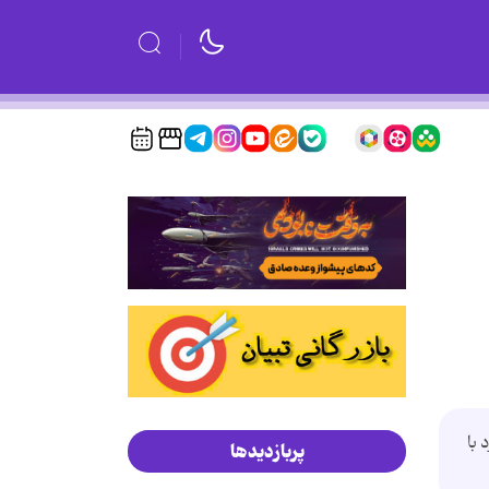
با
پربازدیدها