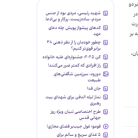
ر دو
شهید رئیسی، مردی بود از جنس
ر
مردم، ساده‌زیست، پرکار و بی‌ادعا.
رت
کدهای پیشواز پویش چله دعای
ه بر
عهد
چطور خودمان را از نظر ذهنی ۳۸
برابر قوی‌تر کنیم؟
ان،
کن ۲۰۲۵؛ جشنواره‌ای علیه خانواده
راز افرادی که کمتر ضرر می‌کنند!
دورود، سرزمین شگفتی‌های
طبیعت
جان فدا
نماز لیله الدفن برای شهدای بیت
رهبری
طرح اختصاصی تبیان ویژه روز
جهانی قدس
فومو؛ غول جیب‌بر فضای مجازی!
۵ غذای سریع و سالم برای