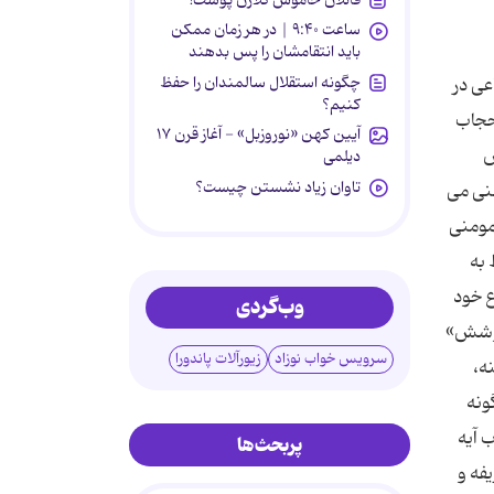
ساعت ۹:۴۰ | در هر زمان ممکن
باید انتقامشان را پس بدهند
چگونه استقلال سالمندان را حفظ
عی در
کنیم؟
حجاب
آیین کهن «نوروزبل» - آغاز قرن ۱۷
ص
دیلمی
تاوان زیاد نشستن چیست؟
شنی می
مومنی
 به
ع خود
وب‌گردی
 پوشش»
سرویس خواب نوزاد
زیورآلات پاندورا
ه،
ونه
 آیه
پربحث‌ها
فه و