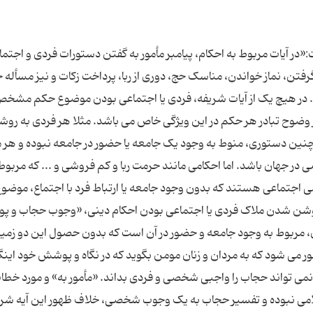
«در آیات مربوط به احکام، پیامبر مأمور به گفتن دستورات فردی و اجتما
تن، نماز خواندن، مناسک حج، دوری از ربا، پرداخت زکات و نیز مسأله 
رار گرفته است. در هیچ یک از آیات شریفه، فردی یا اجتماعی بودن موضوع حکم مشخ
 وضوح تبادر هر حکم در این ویژگی خاص می باشد. مثلا هر فردی به رو
چنین دستوری، منوط به وجود یک جامعه یا حضور در جامعه نبوده و هر 
ی در جهان باشد. اما احکامی مانند حرمت ربا و کم فروشی و ... که مربوط
 اجتماعی هستند که بدون وجود جامعه یا ارتباط فرد با اجتماع، موضو
با روشن شدن ملاک فردی یا اجتماعی بودن احکام دینی، «وجوب حجاب و
، مربوط به وجود جامعه و حضور در آن است که بدون حصول این دو زمین
ر می شود که به مردان و زنان مومن بگوید که در نگاه و پوشش خود اینگ
می تواند حجاب را واجبی شخصی و فردی بداند. «مأمور به» و مورد خطاب
لامی نبوده و تفسیر حجاب به یک وجوب شخصی، خلاف ظهور این آیه شری