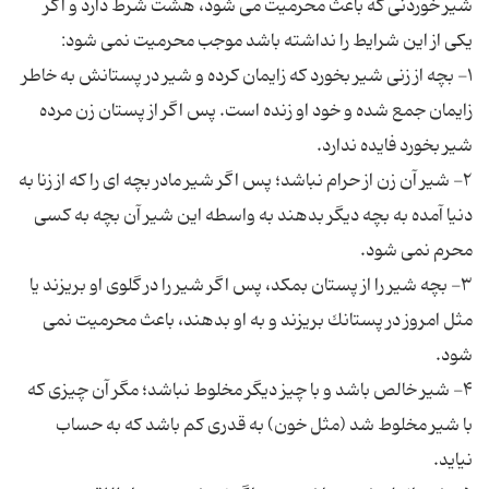
شیر خوردنى كه باعث محرمیت مى شود، هشت شرط دارد و اگر
۱- بچه از زنى شیر بخورد كه زایمان كرده و شیر در پستانش به خاطر
زایمان جمع شده و خود او زنده است. پس اگر از پستان زن مرده
۲- شیر آن زن از حرام نباشد؛ پس اگر شیر مادر بچه اى را كه از زنا به
دنیا آمده به بچه دیگر بدهند به واسطه این شیر آن بچه به كسى
۳- بچه شیر را از پستان بمكد، پس اگر شیر را در گلوى او بریزند یا
مثل امروز در پستانك بریزند و به او بدهند، باعث محرمیت نمى
۴- شیر خالص باشد و با چیز دیگر مخلوط نباشد؛ مگر آن چیزى كه
با شیر مخلوط شد (مثل خون) به قدرى كم باشد كه به حساب