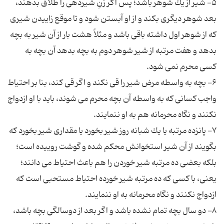
۵- شیر از یك شوهر باشد؛ پس اگر زنِ شیردهى را طلاق بدهند،
بعد شوهر دیگرى بكند و از او آبستن شود و تا موقع زاییدن شیرى
كه از شوهر اول داشته باقى باشد و مثلاً هشت بار از آن شیر به بچه
بدهد و هفت مرتبه از شیر شوهر دوم به بچه بدهد آن بچه به
۶- بچه به واسطه مرض شیر را قى نكند و اگر قى كند، بنا بر احتیاط
واجب كسانى كه به واسطه آن بچه محرم مى شوند، باید با او ازدواج
۷- پانزده مرتبه یا یك شبانه روز شیر بخورد یا مقدارى شیر بخورد كه
بگویند از آن شیر استخوانش محكم شده و گوشت روییده است؛
بلكه بعضى ده مرتبه شیر خوردن را هم باعث احتیاط مى دانند؛
یعنى، با كسى كه ده مرتبه شیر خورده احتیاط مستحبى است كه
۸- دو سال بچه تمام نشده باشد و اگر بعد از دوسالگى بچه باشد،