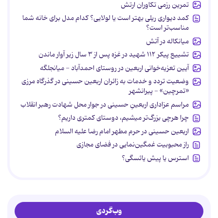
تمرین رزمی تکاوران ارتش
کمد دیواری ریلی بهتر است یا لولایی؟ کدام مدل برای خانه شما
مناسب‌تر است؟
میانکاله در آتش
تشییع پیکر ۱۱۲ شهید در غزه پس از ۳ سال زیر آوار ماندن
آیین تعزیه‌خوانی اربعین در روستای احمدآباد - میانجلگه
وضعیت تردد و خدمات به زائران اربعین حسینی در گذرگاه مرزی
«تمرچین» - پیرانشهر
مراسم عزاداری اربعینِ حسینی در جوار محل شهادت رهبر انقلاب
چرا هرچی بزرگ‌تر میشیم، دوستای کمتری داریم؟
اربعین حسینی در حرم مطهر امام رضا علیه السلام
راز محبوبیت غمگین‌نمایی در فضای مجازی
استرس یا پیش یائسگی؟
وب‌گردی