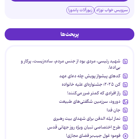
سرویس خواب نوزاد
زیورآلات پاندورا
پربحث‌ها
شهید رئیسی، مردی بود از جنس مردم، ساده‌زیست، پرکار و
بی‌ادعا.
کدهای پیشواز پویش چله دعای عهد
کن ۲۰۲۵؛ جشنواره‌ای علیه خانواده
راز افرادی که کمتر ضرر می‌کنند!
دورود، سرزمین شگفتی‌های طبیعت
جان فدا
نماز لیله الدفن برای شهدای بیت رهبری
طرح اختصاصی تبیان ویژه روز جهانی قدس
فومو؛ غول جیب‌بر فضای مجازی!