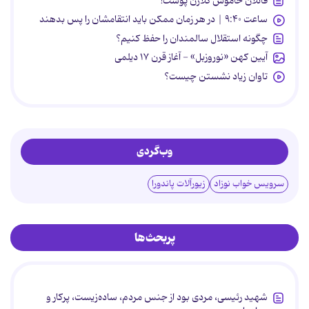
قاتلان خاموش کلاژن پوست!
ساعت ۹:۴۰ | در هر زمان ممکن باید انتقامشان را پس بدهند
چگونه استقلال سالمندان را حفظ کنیم؟
آیین کهن «نوروزبل» - آغاز قرن ۱۷ دیلمی
تاوان زیاد نشستن چیست؟
وب‌گردی
سرویس خواب نوزاد
زیورآلات پاندورا
پربحث‌ها
شهید رئیسی، مردی بود از جنس مردم، ساده‌زیست، پرکار و