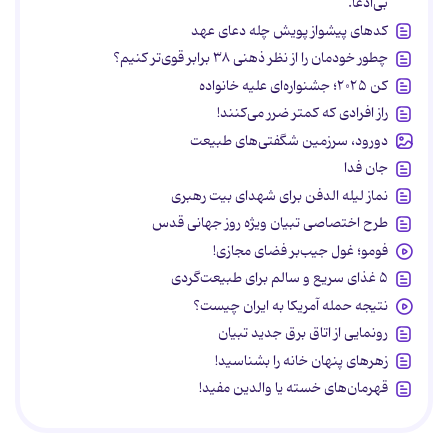
بی‌ادعا.
کدهای پیشواز پویش چله دعای عهد
چطور خودمان را از نظر ذهنی ۳۸ برابر قوی‌تر کنیم؟
کن ۲۰۲۵؛ جشنواره‌ای علیه خانواده
راز افرادی که کمتر ضرر می‌کنند!
دورود، سرزمین شگفتی‌های طبیعت
جان فدا
نماز لیله الدفن برای شهدای بیت رهبری
طرح اختصاصی تبیان ویژه روز جهانی قدس
فومو؛ غول جیب‌بر فضای مجازی!
۵ غذای سریع و سالم برای طبیعت‌گردی
نتیجه حمله آمریکا به ایران چیست؟
رونمایی از اتاق برق جدید تبیان
زهرهای پنهان خانه را بشناسید!
قهرمان‌های خسته یا والدین مفید!