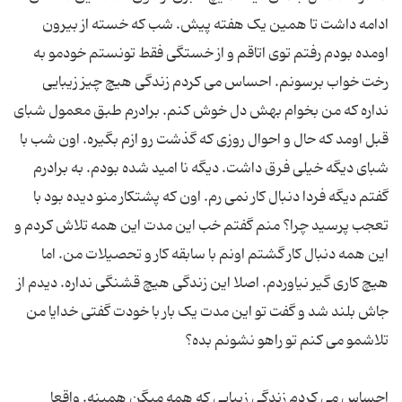
ادامه داشت تا همین یک هفته پیش. شب که خسته از بیرون
اومده بودم رفتم توی اتاقم و از خستگی فقط تونستم خودمو به
رخت خواب برسونم. احساس می کردم زندگی هیچ چیز زیبایی
نداره که من بخوام بهش دل خوش کنم. برادرم طبق معمول شبای
قبل اومد که حال و احوال روزی که گذشت رو ازم بگیره. اون شب با
شبای دیگه خیلی فرق داشت. دیگه نا امید شده بودم. به برادرم
گفتم دیگه فردا دنبال کار نمی رم. اون که پشتکار منو دیده بود با
تعجب پرسید چرا؟ منم گفتم خب این مدت این همه تلاش کردم و
این همه دنبال کار گشتم اونم با سابقه کار و تحصیلات من. اما
هیچ کاری گیر نیاوردم. اصلا این زندگی هیچ قشنگی نداره. دیدم از
جاش بلند شد و گفت تو این مدت یک بار با خودت گفتی خدایا من
احساس می کردم زندگی زیبایی که همه میگن همینه. واقعا