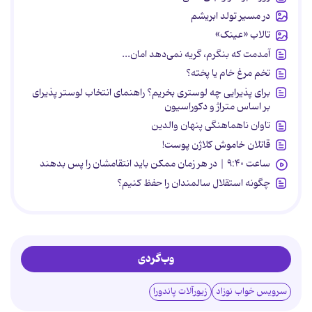
در مسیر تولد ابریشم
تالاب «عینک»
آمدمت که بنگرم، گریه نمی‌دهد امان...
تخم مرغ خام یا پخته؟
برای پذیرایی چه لوستری بخریم؟ راهنمای انتخاب لوستر پذیرای
بر اساس متراژ و دکوراسیون
تاوان ناهماهنگی پنهان والدین
قاتلان خاموش کلاژن پوست!
ساعت ۹:۴۰ | در هر زمان ممکن باید انتقامشان را پس بدهند
چگونه استقلال سالمندان را حفظ کنیم؟
وب‌گردی
سرویس خواب نوزاد
زیورآلات پاندورا