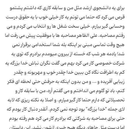
برای یه دانشجوی ارشد مثل من و سابقه کاری که داشتم پشتمو
قرص می کرد که حتما می تونم یه کار خیلی خوب با یه حقوق درست
وحسابی گیر بیارم. خیلی سخت شغل ها رو انتخاب می کردم و می
رفتم مصاحبه. علی الظاهر مصاحبه ها با موفقیت پیش می رفت اما
هیچ وقت تماسی مبنی بر اینکه بله شما استخدامی برقرار نمی
شد! یادمه هر شب که خسته از بیرون میومدم برادرم که توی یه
شرکت خصوصی کار می کرد بهم می گفت نگران نباش خدا بزرگه یه
کم به اطرافت نگاه کن ببین خدا چقدر خوب و مهربونه و چقدر
زیبایی آفریده و ... و من بدون اینکه به حرفش حتی لحظه ای فکر
کنم، باد تو گلوم می انداختم و می گفتم آره، من با سابقه کار و
تحصیلاتی که دارم حتما کار گیر میارم. و اصلا به نکته ریزی که لابه
لای جمله "خدا بزرگه" بود توجه نمی کردم. آنقدر دنبال کار بودم که
حتی برای مصاحبه به شرکتی که برادرم کار می کرد هم رفته بودم
اما درست مثل جاهای دیگه هیچ خبری ازشون نشد. این داستان