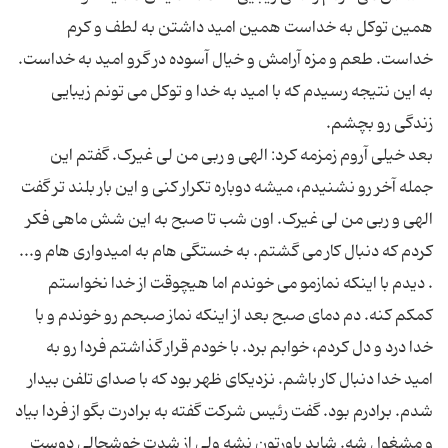
همین توکل به خداست همین امید داشتن به لطف و کرم
خداست. طعم و مزه آرامش و خیال آسوده در گرو امید به خداست.
به این نتیجه رسیدم که با امید به خدا و توکل می تونم زیبایی
بعد خیلی آروم زمزمه کرد: الهی و ربی من لی غیرک. گفتم این
جمله آخر رو نشنیدم، میشه دوباره تکرار کنی و این بار بلند تر گفت
الهی و ربی من لی غیرک. اون شب تا صبح به این شش ماهی فکر
کردم که دنبال کار می گشتم. به خستگی هام به امیدواری هام و...
. دیدم با اینکه نمازمو می خوندم اما هیچوقت از خدا نخواستم
کمکم کنه. دم دمای صبح بعد از اینکه نماز صبحم رو خوندم و با
خدا درد و دل کردم، خوابم برد. با خودم قرار گذاشتم فردا رو به
امید خدا دنبال کار باشم. نزدیکای ظهر بود که با صدای تلفن بیدار
شدم. برادرم بود. گفت رئیس شرکت گفته به برادرت بگو از فردا بیاد
و مشغول شه. شاید باورتون نشه ولی از شدت خوشحالی دوست