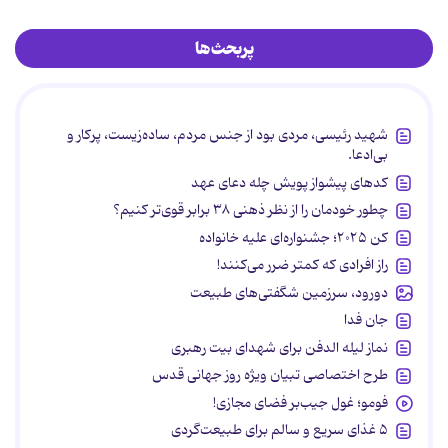
پربحث‌ها
شهید رئیسی، مردی بود از جنس مردم، ساده‌زیست، پرکار و
بی‌ادعا.
کدهای پیشواز پویش چله دعای عهد
چطور خودمان را از نظر ذهنی ۳۸ برابر قوی‌تر کنیم؟
کن ۲۰۲۵؛ جشنواره‌ای علیه خانواده
راز افرادی که کمتر ضرر می‌کنند!
دورود، سرزمین شگفتی‌های طبیعت
جان فدا
نماز لیله الدفن برای شهدای بیت رهبری
طرح اختصاصی تبیان ویژه روز جهانی قدس
فومو؛ غول جیب‌بر فضای مجازی!
۵ غذای سریع و سالم برای طبیعت‌گردی