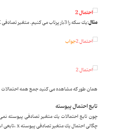
مثال
:یك سكه را 3بار پرتاب می كنیم. متغیر تصادفی X عبارت است ازتعداد شیرهای ظاهر شده، جدول احتمال x را به دست آورید.
جواب
همان طور که مشاهده می کنید جمع همه احتمالات بر
تابع احتمال پیوسته
چون تابع احتمالات یك متغیر تصادفی پیوسته نمی 
چگالی احتمال یك متغیر تصادفی پیوسته x ،تابعی است مانند