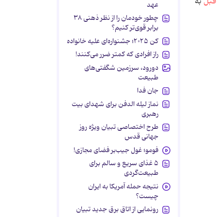
 قبل
به
عهد
چطور خودمان را از نظر ذهنی ۳۸
برابر قوی‌تر کنیم؟
کن ۲۰۲۵؛ جشنواره‌ای علیه خانواده
راز افرادی که کمتر ضرر می‌کنند!
دورود، سرزمین شگفتی‌های
طبیعت
جان فدا
نماز لیله الدفن برای شهدای بیت
رهبری
طرح اختصاصی تبیان ویژه روز
جهانی قدس
فومو؛ غول جیب‌بر فضای مجازی!
۵ غذای سریع و سالم برای
طبیعت‌گردی
نتیجه حمله آمریکا به ایران
چیست؟
رونمایی از اتاق برق جدید تبیان