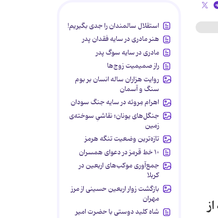
استقلال سالمندان را جدی بگیریم!
هنر مادری در سایه‌ فقدان پدر
مادری در سایه سوگ پدر
راز صمیمیت زوج‌ها
روایت هزاران ساله انسان بر بوم
سنگ و آسمان
اهرام مِروئه در سایه جنگ سودان
جنگل‌های یونان؛ نقاشیِ سوخته‌ی
زمین
تازه‌ترین وضعیت تنگه هرمز
۱۰ خط قرمز در دعوای همسران
جمع‌آوری موکب‌های اربعین در
کربلا
بازگشت زوار اربعین حسینی از مرز
مهران
از
شاه کلید دوستی با حضرت امیر