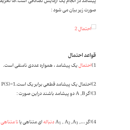
پیشامد در انجام یک آزمایش تصادفی است.اما تعریف ریاض
صورت زیر بیان می شود :
قواعد احتمال
1)
احتمال
یک پیشامد ، همواره عددی نامنفی ا
2)احتمال یک پیشامد قطعی برابر یک است.
P(S)=1
3)اگر
A ,B
دو پیشامد باشند دراین صورت :
4)اگر
,...
,A
, A
A
دنباله
ای متناهی یا
نا متناهی
ا
1
2
3