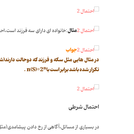
مثال
:خانواده ای دارای سه فرزند است،اح
جواب
n
تکرار شده باشد برابر است باn(S)=2
.
احتمال شرطی
در بسیاری از مسائل،آگاهی از رخ دادن پیشامدی(مث