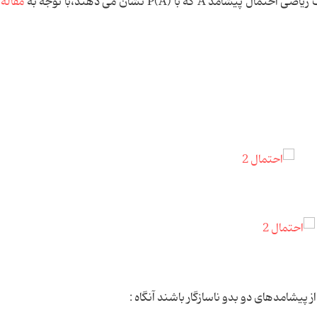
ی احتمال پیشامد A که با
P(A)
نشان می دهند،با توجه به
مقاله
ست.
ز پیشامدهای دو بدو ناسازگار باشند آنگاه :