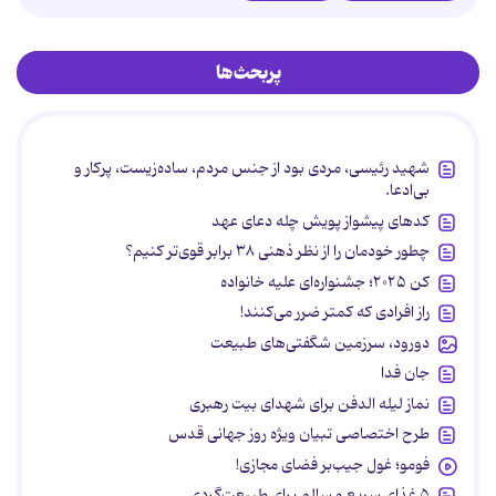
پربحث‌ها
شهید رئیسی، مردی بود از جنس مردم، ساده‌زیست، پرکار و
بی‌ادعا.
کدهای پیشواز پویش چله دعای عهد
چطور خودمان را از نظر ذهنی ۳۸ برابر قوی‌تر کنیم؟
کن ۲۰۲۵؛ جشنواره‌ای علیه خانواده
راز افرادی که کمتر ضرر می‌کنند!
دورود، سرزمین شگفتی‌های طبیعت
جان فدا
نماز لیله الدفن برای شهدای بیت رهبری
طرح اختصاصی تبیان ویژه روز جهانی قدس
فومو؛ غول جیب‌بر فضای مجازی!
۵ غذای سریع و سالم برای طبیعت‌گردی