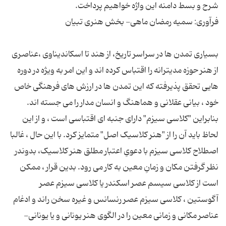
بسیاری تمدن ها در سراسر تاریخ، از هند تا اسکاندیناوی ،عناصری
از هنر حوزه مدیترانه را اقتباس کرده اند و این امر به ویژه در دوره
هایی تحقق پذیرفته که این تمدن ها در ارزش های فرهنگی خاص
بنابراین "کلاسی سیزم" دارای جنبه ای اقتباسی است ، و از این
لحاظ باید آن را از "هنر کلاسیک اصل" متمایز کرد. با این حال ، غالبا
اصطلاح کلاسی سیزم با دعویِ اعتبار مطلق هنر کلاسیک، بدوندر
نظر گرفتن مکان و زمانِ معین به کار می رود. بدین قرار ، ممکن
است از کلاسی سیسم عصر اسکندر یا کلاسی سیزم عصر
آگوستین ، کلاسی سیزم عصر رنسانس و غیره سخن راند و ادغام
عناصر مکانی و زمانی معین را در الگوی هنر یونانی و یا یونانی-