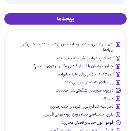
پربحث‌ها
شهید رئیسی، مردی بود از جنس مردم، ساده‌زیست، پرکار و
بی‌ادعا.
کدهای پیشواز پویش چله دعای عهد
چطور خودمان را از نظر ذهنی ۳۸ برابر قوی‌تر کنیم؟
کن ۲۰۲۵؛ جشنواره‌ای علیه خانواده
راز افرادی که کمتر ضرر می‌کنند!
دورود، سرزمین شگفتی‌های طبیعت
جان فدا
نماز لیله الدفن برای شهدای بیت رهبری
طرح اختصاصی تبیان ویژه روز جهانی قدس
فومو؛ غول جیب‌بر فضای مجازی!
۵ غذای سریع و سالم برای طبیعت‌گردی