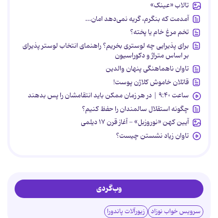
تالاب «عینک»
آمدمت که بنگرم، گریه نمی‌دهد امان...
تخم مرغ خام یا پخته؟
برای پذیرایی چه لوستری بخریم؟ راهنمای انتخاب لوستر پذیرای
بر اساس متراژ و دکوراسیون
تاوان ناهماهنگی پنهان والدین
قاتلان خاموش کلاژن پوست!
ساعت ۹:۴۰ | در هر زمان ممکن باید انتقامشان را پس بدهند
چگونه استقلال سالمندان را حفظ کنیم؟
آیین کهن «نوروزبل» - آغاز قرن ۱۷ دیلمی
تاوان زیاد نشستن چیست؟
وب‌گردی
سرویس خواب نوزاد
زیورآلات پاندورا