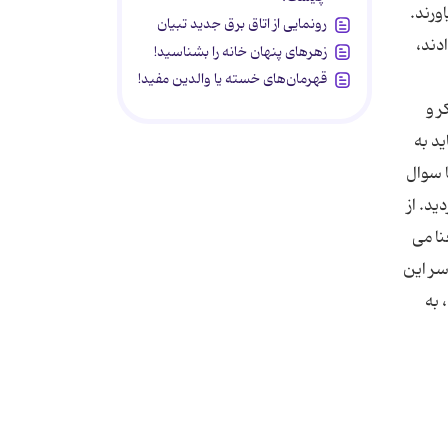
رونمایی از اتاق برق جدید تبیان
دند،
زهرهای پنهان خانه را بشناسید!
قهرمان‌های خسته یا والدین مفید!
ر و
ید به
ا سوال
ید. از
نا می
سر این
 به