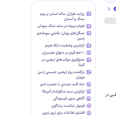
روایت هزاران ساله انسان بر بوم
سنگ و آسمان
اهرام مِروئه در سایه جنگ سودان
جنگل‌های یونان؛ نقاشیِ سوخته‌ی
زمین
تازه‌ترین وضعیت تنگه هرمز
۱۰ خط قرمز در دعوای همسران
جمع‌آوری موکب‌های اربعین در
کربلا
بازگشت زوار اربعین حسینی از مرز
مهران
شاه کلید دوستی با حضرت امیر
اوکراین سند منگوله‌دار آمریکا!
بی در
آگاهی بدون فرسودگی
فرمول شکست پنتاگون
افشای اطلاعات برای ترور بارون