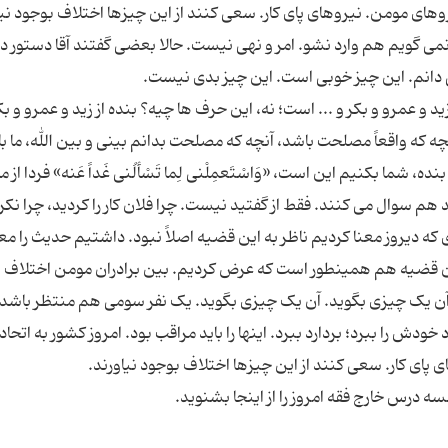
ی گویم هم وارد نشو. امر و نهی نیست. حالا بعضی گفتند آقا دستور دا
د و عمرو و بکر و ... است؛ نه، این حرف ها چیه؟ بنده از زید و عمرو و بک
چه که واقعاً مصلحت باشد، آنچه که مصلحت بدانم بینی و بین الله، ما با
ه، شما بکنیم این است، «وَاسْتَعمِلْنی لِما تَسْألُنی غَداً عَنه» فردا از م
د هم سوال می کنند. فقط از گفتید نیست. چرا فلان کار را کردید، چرا نکرد
ی که دیروز معنا کردیم ناظر به این قضیه اصلاً نبود. داشتیم حدیث را مع
 آن قضیه هم همینطور است که عرض کردیم. بین برادران مومن اختلاف 
یک چیزی بگوید. آن یک چیزی بگوید. یک نفر سومی هم منتظر باشد،
خودش را ببرد؛ بردارد ببرد. اینها را باید مراقب بود. امروز کشور به اتحاد