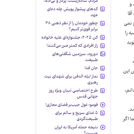
مردم، ساده‌زیست، پرکار و بی‌ادعا.
 و
کدهای پیشواز پویش چله دعای
آقا
عهد
 نمی
چطور خودمان را از نظر ذهنی ۳۸
برابر قوی‌تر کنیم؟
ه را
کن ۲۰۲۵؛ جشنواره‌ای علیه خانواده
وید
راز افرادی که کمتر ضرر می‌کنند!
دورود، سرزمین شگفتی‌های
طبیعت
جان فدا
ش این
نماز لیله الدفن برای شهدای بیت
رهبری
انم،
طرح اختصاصی تبیان ویژه روز
جهانی قدس
فومو؛ غول جیب‌بر فضای مجازی!
د.
۵ غذای سریع و سالم برای
ا اگر
طبیعت‌گردی
نتیجه حمله آمریکا به ایران
چیست؟