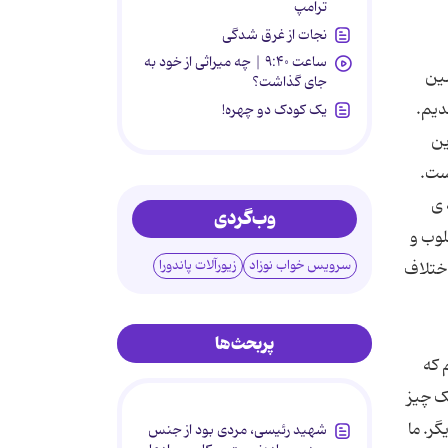
ترامپ
نجات از غرق شدگی
ساعت ۹:۴۰ | چه میراثی از خود به
ضین
جای گذاشت؟
دیم.
یک کودک دو چهره!
ین
ست.
 ی
وب‌گردی
لوب و
سرویس خواب نوزاد
زیورآلات پاندورا
اختلاف
پربحث‌ها
 که
ک چیز
ر. ما
شهید رئیسی، مردی بود از جنس