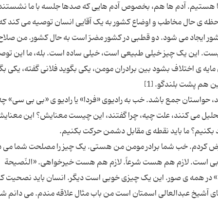
آشنا هستیم. آدم ها هم، بخصوص آدم هایی که صدها جلسه با ما نشستند
احظه ی حال مخاطب و اوضاع کشور به یک آقایی انسان توصیه می کند که 
کشور ایجاد می شود. دو قطبی در کشور مضرّ است به حال کشور. من صلاح
یست. این یک چیز خیلی طبیعی است، خیلی ساده است. بله، ما این توصی
این مایه ی اختلاف بشود بین برادران مومن، یکی بگوید فلانی گفته، یکی بگ
، حواستان جمع باشد. خب به رادیوی «فردا» یا رادیو ی «بی بی سی» چه
 تحلیل می کنند، علت چیه، چرا گفتند، این چیست معنایش؟ این معنای
ض کردم. خب شما برادر مومن من هستی. یک چیز را مصلحت شما می د
 خوبی است. لازم هم هست شرعاً. لازم هم هست خیرخواهی. «النّصیحة
ومنین» در همه ی صور. این یک چیزی خوبی است دیگر. انسان باید نصحیت کن
ای آشیخ عبدالعالی اسمتان است من باب مثال علاقه مندم. می دانم شم