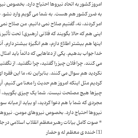
به ضرر کشور هم هست. به شما می گویم وارد نشو. نم
اینی هم که حالا بگویند که فلانی [رهبری] تحت تأثیر زی
اینها هم بیشتر اطلاع دارم، هم انگیزه بیشتر دارم. آن
خدا جواب بدهیم. یکی از دعاهایی که دائماً باید امثال بند
می کنند. چرا فلان چیز را گفتید، چرا نگفتید. از نگفتی
نکردید هم سوال می کنند. بنابراین نه، ما این فقره ا
کردیم مثل اینکه امروز هم حدیث را معنا می کنیم.
چیزها هیچ مصلحت نیست. شما یک چیزی بگویید، آن 
مجردی که شما با هم دعوا کردید، او بیاید از میانه سود 