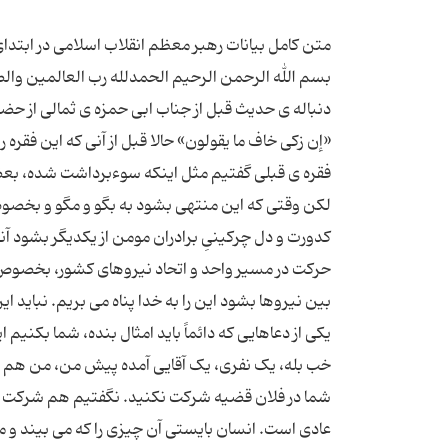
بسم الله الرحمن الرحیم الحمدلله رب العالمین والص
دنباله ی حدیث قبل از جناب ابی حمزه ی ثمالی از حضر
«إن زکی خاف ما یقولون» حالا قبل از آنی که این فقره ر
فقره ی قبلی گفتیم مثل اینکه سوءبرداشت شده، ب
لکن وقتی که این منتهی بشود به بگو و مگو و بخصوص
کدورت و دل چرکینیِ برادران مومن از یکدیگر بشود آن
حرکت در مسیر واحد و اتحاد نیروهای کشور، بخصوص ن
خب بله، یک نفری، یک آقایی آمده پیش من، من هم 
شما در فلان قضیه شرکت نکنید. نگفتیم هم شرکت نک
عادی است. انسان بایستی آن چیزی را که می بیند و می