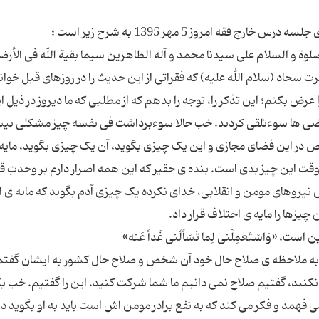
لوة و السلام علی سیدنا محمد و آله الطاهرین سیما بقیة الله فی الأر
ت سجاد (سلام الله علیه) که فقراتی از این حدیث را در روزهای قبل خوان
ا عرض بکنم؛ این تذکر را، توجه را بدهم که از مطلبی که ما دیروز در ذیل ا
عضی ها سوءتلقی کردند. خب حالا سوءبرداشت فی نفسه چیز مشکلی نی
 در این فضای مجازی و این یک چیزی بگوید، آن یک چیزی بگوید، مایه
وقت این چیز بدی است. بنده ی حقیر که این همه اصرار دارم بر وحدتِ ق
یروهای مومن و انقلابی، خدای نکرده یک چیزی آدم بگوید که مایه ی 
به ملاحظه ی صلاح حال خود آن شخص و صلاح حال کشور به ایشان گفتم
نید، گفتیم صلاح نمی دانیم ما شما شرکت کنید. این را گفتیم. خب ی
 فهمد و فکر می کند که به نفع برادر مومن اش است باید به او بگوید دیگ