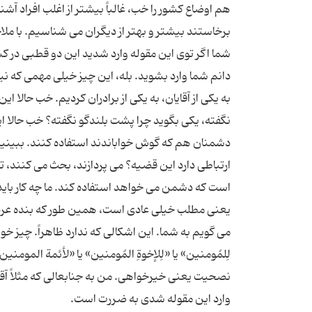
هم اوضاع کشور را خب، غالباً بیشتر از اغلب افراد 
برخاستند بیشتر و بهتر از دیگران می شناسیم. با مل
شما اگر توی این مقوله وارد شدید این دو قطبی در 
دانم شما وارد بشوید. بله، این چیز خیلی مهمی که ن
به یکی از آقایان، به یکی از برادران کردیم. خب حالا 
دشمنان هم که گوش خواباندند استفاده کنند. ببینید
ارتباطی دارد این قضیه؟ می پردازند، بحث می کنند،
یعنی مطلب خیلی عادی است، همین طور که بنده عر
می گویم به شما. این اشکالی که ندارد ظاهراً. چیز
لِلمُومنین» یا «لِلإخوةِ المُومنین» یا «لأئمة الم
نصحیت یعنی خیرخواهی. من به جنابعالی که مثلاً آق