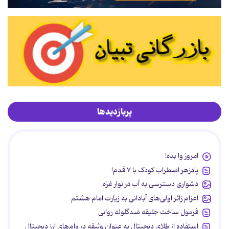
پربازدیدها
امروز وا بده!
پادزهر اضطراب کودک با ۷ قدم!
دشواری دسترسی به آب در نوار غزه
اعزام زائر اولی‌های آبادانی به زیارت امام هشتم
فرمول ساخت جلیقه ضدگلوله روانی
استفاده از طلای دیجیتال به عنوان وثیقه در وام‌های ارز دیجیتال