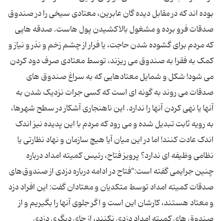
بوده اند که در مقابل دیده گان عابرین، معتادی سیخی را در صندوق
صدقات فرو برده و مشغول بالاکشیدن پول هاست. صدقه هایی
که مردم برای گشوده شدن حاجت، یا فرار از چشم زخم و نذر و نیاز و
کمک به فقرا به صندوق می ریزند، توسط معتادی صرف دود کردن
می شود! شکل و شمایل معتادهایی که به سراغ صندوق های
صدقات می روند به گونه ای است که کسی جرات نزدیک شدن به
آنها یا نهی کردن آنها را ندارد. این ناهنجاری آشکار در سطح شهرها،
به رویه ثابت تبدیل شده و می رود که مردم با این پدیده نیز اندک
اندک عادت کنند! اما در این میان آیا هیچ سازمان و نهاد نظارتی یا
نظامی وظیفه ای ندارد؟ پرویز فتاح، رئیس کمیته امداد درباره
چنین جرایمی گفته است:"فتاح در ادامه درباره دزدی از صندوق‌های
صدقات کمیته امداد توسط متکدیان و معتادان گفت: این افراد دزد
و معتاد هستند، کارشان این است و اگر جلوی آنها را بگیریم و از
صندوق های کمیته امداد دزدی نکنند، از جای دیگری دزدی