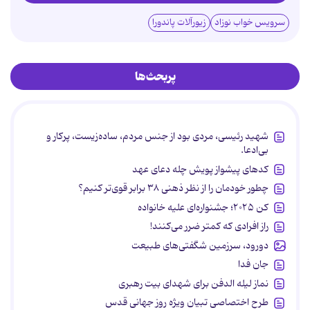
سرویس خواب نوزاد
زیورآلات پاندورا
پربحث‌ها
شهید رئیسی، مردی بود از جنس مردم، ساده‌زیست، پرکار و
بی‌ادعا.
کدهای پیشواز پویش چله دعای عهد
چطور خودمان را از نظر ذهنی ۳۸ برابر قوی‌تر کنیم؟
کن ۲۰۲۵؛ جشنواره‌ای علیه خانواده
راز افرادی که کمتر ضرر می‌کنند!
دورود، سرزمین شگفتی‌های طبیعت
جان فدا
نماز لیله الدفن برای شهدای بیت رهبری
طرح اختصاصی تبیان ویژه روز جهانی قدس