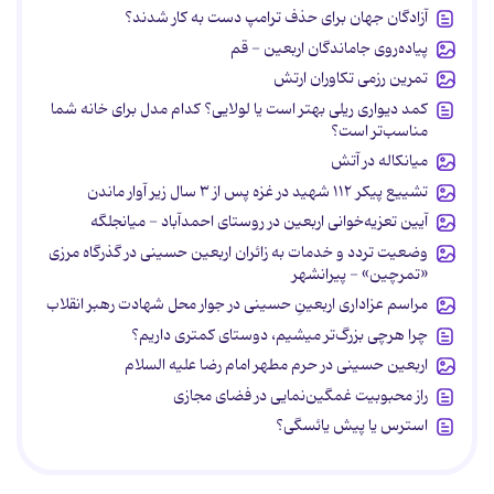
آزادگان جهان برای حذف ترامپ دست به کار شدند؟
پیاده‌روی جاماندگان اربعین - قم
تمرین رزمی تکاوران ارتش
کمد دیواری ریلی بهتر است یا لولایی؟ کدام مدل برای خانه شما
مناسب‌تر است؟
میانکاله در آتش
تشییع پیکر ۱۱۲ شهید در غزه پس از ۳ سال زیر آوار ماندن
آیین تعزیه‌خوانی اربعین در روستای احمدآباد - میانجلگه
وضعیت تردد و خدمات به زائران اربعین حسینی در گذرگاه مرزی
«تمرچین» - پیرانشهر
مراسم عزاداری اربعینِ حسینی در جوار محل شهادت رهبر انقلاب
چرا هرچی بزرگ‌تر میشیم، دوستای کمتری داریم؟
اربعین حسینی در حرم مطهر امام رضا علیه السلام
راز محبوبیت غمگین‌نمایی در فضای مجازی
استرس یا پیش یائسگی؟