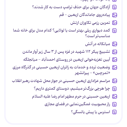
آزادگان جهان برای حذف ترامپ دست به کار شدند؟
پیاده‌روی جاماندگان اربعین - قم
تمرین رزمی تکاوران ارتش
کمد دیواری ریلی بهتر است یا لولایی؟ کدام مدل برای خانه شما
مناسب‌تر است؟
میانکاله در آتش
تشییع پیکر ۱۱۲ شهید در غزه پس از ۳ سال زیر آوار ماندن
آیین تعزیه‌خوانی اربعین در روستای احمدآباد - میانجلگه
وضعیت تردد و خدمات به زائران اربعین حسینی در گذرگاه مرزی
«تمرچین» - پیرانشهر
مراسم عزاداری اربعینِ حسینی در جوار محل شهادت رهبر انقلاب
چرا هرچی بزرگ‌تر میشیم، دوستای کمتری داریم؟
اربعین حسینی در حرم مطهر امام رضا علیه السلام
راز محبوبیت غمگین‌نمایی در فضای مجازی
استرس یا پیش یائسگی؟