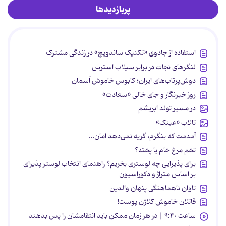
پربازدیدها
استفاده از جادوی «تکنیک ساندویچ» در زندگی مشترک
لنگرهای نجات در برابر سیلاب استرس
دوش‌پرتاب‌های ایران؛ کابوس خاموش آسمان
روز خبرنگار و جای خالی «سعادت»
در مسیر تولد ابریشم
تالاب «عینک»
آمدمت که بنگرم، گریه نمی‌دهد امان...
تخم مرغ خام یا پخته؟
برای پذیرایی چه لوستری بخریم؟ راهنمای انتخاب لوستر پذیرای
بر اساس متراژ و دکوراسیون
تاوان ناهماهنگی پنهان والدین
قاتلان خاموش کلاژن پوست!
ساعت ۹:۴۰ | در هر زمان ممکن باید انتقامشان را پس بدهند