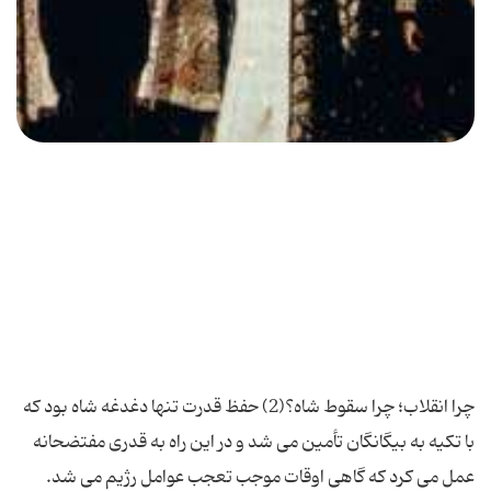
چرا انقلاب؛ چرا سقوط شاه؟(2) حفظ قدرت تنها دغدغه شاه بود که با تکیه به بیگانگان تأمین می شد و در این راه به قدری مفتضحانه عمل می کرد که گاهی اوقات موجب تعجب عوامل رژیم می شد. اسدالله علم در خصوص باج گیری انگلیسی ها از ایران می نویسد: قراردادی که برای تعدادی از ساختمان های مسکونی نظامی با یک شرکت انگلیسی توافق کرده ایم چیزی از دزدی سرگردنه کم ندارد. اشاره کردم آنها در عمل 600 میلیون دلار از پیشنهادات رقبا بیشتر می خواهند. انتظار داشتم شاه دستور توقف آن را بدهد. اما با این که به دقت به حرف های من گوش داد اظهار نظری نکرد. شاید خیال دارد از طریق دولت عمل کند و یا شاید هم آن را به عنوان باجی تلقی می کند که باید به انگلیسی ها داد تا آنها را ترغیب کند نفت بیشتری از ما بخرند. نگاهی به اسناد برجا مانده از غارت های گسترده افرادی نظیر شاپور جی، کرمیت روزولت، گراتیان یاتسویچ نشان می دهد که شاه برای بقای حکومت مطلقه خود که در کسب و تداوم آن خود را مدیون بیگانگان به ویژه امریکایی ها می دانست کشور را در اختیار آنان گذاشته بود. این امر باعث گسست کامل بین مردم و حکومت شد و زمینه را برای سقوط رژیم پهلوی فراهم ساخت. تشدید وابستگی به غرب در دهه پایانی حکومت پهلوی و حمله به مبانی دینی و فرهنگی و هنجارهای اجتماعی، آتش اعتراضات مردمی را شعله ور کرد و آرامش جزیره ثبات را بر هم زد. در مقابل تمام محدودیت هایی که برای مردم مسلمان ایران ایجاد می شد، دست بهائیان و غیرمسلمانان در امور، باز و امکان تبلیغات برای آنها فراهم بود. برخلاف برخی تصورات رایج، روی کار آمدن جیمی کارتر از حزب دموکرات در امریکا تغییر در سیاست کلی امریکا نسبت به ایران نداد. موافقت با فروش مقادیر زیادی سلاح های پیچیده و ناکام گذاشتن تلاش های طرفداران حقوق بشر علیه شاه، سیاستی بود که از سوی کارتر هم دنبال می شد. هر چند تأکیدهای اولیه وی بر اعطای فضای باز سیاسی، خاطر اعلیحضرت همایونی!! را آزرده کرده بود ولی این به معنی همراهی با خواسته های مردم انقلابی ایران نبود. نگاهی به نطق کارتر در جریان سفر 24 ساعته به تهران در شب کریسمس سال 1356 و حمایت های او از اقدامات سرکوبگرانه رژیم شاه نشان می دهد که شعار فضای باز سیاسی ترفندی بود برای طولانی کردن حیات رژیم پهلوی و تداوم سلطه امریکا بر ایران کارتر در نطق خود می گوید: سال جدید را با کسانی آغاز [می] کنیم که به آنها اطمینان زیادی داریم و در مسؤولیت های عظیم زمان حال و آینده با آنها سهیم هستیم. ایران به دلیل رهبری بزرگ شاه در یکی از پرآشوب ترین مناطق جهان، جزیره ثبات است. در جهان هیچ کشوری وجود ندارد... که در برنامه ریزی امنیت نظامی متقابل به اندازه شما به ما نزدیک باشد. هیچ کشوری در جهان وجود ندارد که در مورد مسائل منطقه ای مشترک به اندازه شما به ما نزدیک باشد و ما تا به این حد با هم مشاوره داشته باشیم و هیچ رهبری وجود ندارد که من نسبت به او چنین احساس عمیقی از رضایت و دوستی داشته باشم. این سخنان برای شاه بسیار اهمیت داشت و تردیدهای وی را در خصوص کارتر از بین می برد. "ماروین زونیس" درخصوص اتکای شاه به رؤسای جمهور امریکا می نویسد: رؤسای جمهور ایالات متحده هم پشتیبانی سیاسی شاه را فراهم می کردند و هم پشتیبانی روانشناختی او را شاه ایالات متحده را یک حامی نیرومند به شمار می آورد. در نخستین روزهای انقلاب، کمی پس از وقوع آشوب های جدی در قم، شاه به یکی از دوستان خود گفت مادام که امریکایی ها از من حمایت می کنند می توانیم هر چه می خواهیم بگوییم، هر کاری که می خواهیم بکنیم مرا نمی توان تکان داد. امریکایی ها در جریان انقلاب اسلامی در موارد متعدد و از مجاری رسمی با شاه تماس گرفته و از او حمایت کردند. بر اساس گزارش های اطلاعاتی در اردیبهشت 1357 امریکایی ها به این نتیجه رسیده بودند که شاه تا 10 سال دیگر نیز می تواند با قدرت بر سر کار بماند. در 20 شهریور 1357، سه روز پس از کشتار مردم در میدان ژاله، کارتر طی تماس تلفنی با شاه حمایت همه جانبه امریکا را به وی ابلاغ کرد. از نظر برژینسکی مشاور امنیت ملی کاخ سفید، امریکا می بایست تا آخر در کنار شاه بماند. امواج توفنده انقلاب اسلامی زمام تحولات را به دست مردم متدین ایران و رهبری قاطع امام خمینی سپرده بود و ترفندهای شاه با تکیه بر حمایت های امریکا و دیگر قدرت های غربی نمی توانست مانع از پیشرفت انقلاب گردد و با توجه به آن ارتباط عمیق و تعیین کننده با امریکا دیگر جایی برای توجه به مردم و پشتوانه های داخلی باقی نمانده بود. وی ایرانیان را مردمی تنبل معرفی می کرد با جسارت می گفت این مردم قادر به انجام هیچ چیز نیستند. مثل گوسفندان می مانند. «نه» بزرگ ملت ایران به وابستگی و دیکتاتوری شاه، او و متحدان و حامیانش را به حاشیه راند. در پایان شاه فقط یک نفر را داشت که با او صحبت کند و این شخص، سفیر امریکا، "ویلیام سولیوان" بود. ملاقات های این دو تا زمان خروج شاه از ایران در 26 دی 1357 ادامه داشت. شاه در لحظات آخر ناامیدی نیز عقیده داشت که ایالات متحده مداخله خواهد کرد و مانند سال 1953/1332 سلطنت را به او باز خواهد گرداند. فساد اقتصادی دست اندازی پهلوی اول به املاک و مایملک مردم ایران در اندک زمانی وی را به بزرگ ترین زمیندار ایران و به عبارتی یگانه زمیندار بزرگ ایران تبدیل کرد تا جایی که برای ضبط و ربط املاک غصب شده، سازمان املاک اختصاصی شاهنشاهی تأسیس شد که فقط در شمال ایران حدود 6400 روستا که سند شش دانگ آن به نام رضاخان خورده بود را ثبت کرد. سرمایه گذاری در بانک های خارجی و غارت جواهرات سلطنتی و غارت اموال و دارایی اقبال السلطنه ماکویی نمونه های دیگری از غارتگری های قزاق سواد کوهی بود که جهت تأمین قوت روزانه و هزینه های عیاشی های خود اقدام به زورگیری در معابر شهر تهران می کرد. پس از شاهنشاه نوبت به خاندان پهلوی و عوامل نظام رژیم می رسید که از محل غارتگری های خود مایملک فراوانی برای خود دست و پا کرده بودند. در دوره محمدرضا پهلوی این غارتگری ابعاد وسیع تری یافت و شاه، خواهران و برادرانش علناً به غارت بیت المال پرداختند. غارت اموال عمومی به قدری در رژیم پهلوی نهادینه شده بود که شاه دیگر رضایت نمی داد بخش هایی از ایران به مالکیت او درآید، او خود را مالک تمام ایران می دانست. حامیان بهایی صهیونیست شاه هم در این غارتگری شریک بودند؛ به اعتراف یکی از بهائیان شیراز، بهائیان در کشورهای اسلامی پیروزند و می توانند امتیاز هر چیزی را که می خواهند بگیرند. امیرعباس هویدا، سپهبد صنیعی، حبیب ثابت، هژبر یزدانی، عبدالکریم ایادی، منصور روحانی و... از وابستگان به فرقه ضاله بهائیت بودن که زمینه رشد و نفوذ سیاسی – اقتصادی آنان را فراهم می کردند. افزایش قیمت نفت و بالا رفتن درآمدی های نفتی در دو دهه پایانی رژیم پهلوی، ضمن غارت نفت و امکانات اقتصادی توسط شاه و عوامل رژیم منجر به تشدید خودکامگی او گردید و به اوریانا فالاچی گفت: «حکومت و نظام سلطنتی تنها فرم موجه برای حکومت ایران است، به شرطی که من شاه باشم.» خواهران و برادران شاه نیز در غارتگری گوی سبقت را از یکدیگر می ربودند. همدستی هژبر یزدانی، حبیب ثابت پاسال، ادوارد چیتایات، موسی رستگار، شعاع الله علایی، مراد اریه، لطف الله حی، عزت الله عزیزی، عطاء الله قدیمی، ذکر الله خادم و... از سران بهائیان و یهودیان صهیونیست با شمس پهلوی و دیگر اعضای خاندان پهلوی در غارت منابع مردم ایران و ایجاد تضییقات برای مسلمانان بخشی از این غارتگری بزرگ بود که اهداف سیاسی و فرهنگی هم داشت. فساد اخلاقی رژیم پهلوی در میان رژیم های سیاسی حاکم بر ایران در زمره فاسدترین حکومت ها در ایران به شمار می آید. فضاحت رژیم پهلوی در این زمینه به حدی است که دوستان نزدیک و حامیان خارجی آنها نیز نسبت به این گونه رفتارها اظهار شگفتی می کردند. دین ستیزی و بی بندوباری رضاخان با توجه به دربار آلوده پهلوی زمینه بروز و شیوع گسترده فساد را در بین خاندان پهلوی فراهم کرد. محمدرضا پهلوی به عنوان جانشین رضاخان از کودکی به واسطه همنشینی با ارنست پرون دچار آلودگی های اخلاقی شد بعدها با افراط در مسائل غیراخلاقی دچار هرزگی مفرط شد. اولین ازدواج او به واسطه هرزگی به شکست انجامید. آزادی او از قید خانواده زمینه را برای هرزگی فراهم کرد و اقدامات او نُقل محافل گردید. ارتباط او با محافل فساد داخلی و خارجی بارها افتضاحاتی را به بار آورده، رسوایی شاه را در مجامع به همراه داشت. برای مثال شاه در یکی از سفرهایش به ایتالیا از فرماندار شهر تقاضای زن می کند وقتی این خبر به "آندره ئوتی " نخست وزیر ایتالیا می رسد وی با تعجب می گوید: «این تقاضا را عاری از نشانه نجیب زادگی می دانم.» افراد زیادی وظیفه داشتند در داخل و خارج وسایل عیاشی شاه را فراهم کند. شاخص ترین آنان اسدالله علم، اردشیر زاهدی امیرهوشنگ دولو قاجار بودند که هر یک با چندین نفر در همین خصوص ارتباط داشتند. حسین دانشور، سرهنگ جهان بینی، مصطفی نامدار (سفیر شاه در اتریش)، محمود خوانساری، حسن قریشی، افسانه رام، سیروس پرتوی، امیر متقی، ابوالفتح آتابای، کامبیز آتابای، هرمز قریب، سلیمانی، عباس حاج فرجی، حسین حاج فرجی، ابوالفتح محوی، خانم آراسته، سرهنگ اویسی و... در این زمینه به طرز وقیحی فعالیت داشتند. اکنون پس از گذشت 28 سال از پیروزی انقلاب، هنوز به جهت رعایت عفت عمومی امکان انتشار اسناد مربوط به عیاشی های علنی و غیرعلنی شاه و اطرافیان او اعم از فرح پهلوی، خواهران شاه، مادر او و اطرافیان و فرزندان آنان وجود ندارد. ابتلای به قماربازی، مصرف تریاک و مواد مخدر و صرف مشروبات الکلی، امری عادی در بین اعضای خاندان پهلوی محسوب می شد. ترویج فساد از طریق تلویزیون ثابت پاسال بهایی معروف و مجلاتی نظیر زن روز که در اختیار بهائیان بود. نمونه دیگری از فساد بود که جامعه ایرانی را به سمت فروپاشی اخلاقی و اجتماعی سوق می داد. حضور چهره شاخص بهائیان، عبدالکریم ایادی در مجالس عشرت محمدرضا پهلوی در خانه ی امیرهوشنگ دولو قاجار خود بیانگر ارتباط گسترده و عمیق بهائیان با سیاست های ضداخلاقی و ضد دینی رژیم پهلوی بود. به گواهی اسناد، عبدالکریم ایادی در مسائل جنسی هیچ چیز را مراعات نمی کرد و حتی از تجاوز به عنف نیز ابایی نداشت. اخلاق گریزی و دین ستیزی پهلوی ها در سال های پایانی رژیم پهلوی به شکل افسار گسیخته ای درآمده بود. نمایش صحنه های شرم آور در ملأ عام در جشن هنر شیراز، نمایش بی بند و باری در تئاتر، سینما و تلویزیون، تغییر تقویم، تشدید اقدامات ضد دینی همچون باستانگرایی حاکی از عزم رژیم پهلوی ( با حمایت قدرت های خارجی و عوامل داخلی آنها) بر نابودی اسلام و هویت دینی و ملی ایرانیان بود. آشکار شدن فساد سیاسی، فساد اقتصادی و فساد اخلاقی رژیم پهلوی زمینه را برای اعتراض و قیام عمومی مهیا کرد و منجر به انقلابی شد که استقلال سیاسی، فرهنگی، اقتصادی، آزادی و دست یازی به حکومتی پاک و طیب جزو اهداف اصلی آن محسوب می شد. در فرآیند این انقلاب پرشکوه، در 26 دی ماه سال 1357 محمدرضا پهلوی از ایران رانده شد در حالی که امیدوار بود همچون گذشته باز هم به سریر قدرت بازگردد ولی در عمل او حتی برای قبر خویش نیز در ایران جایی نداشت. اخلاق گریزی و دین ستیزی پهلوی ها در سال های پایانی رژیم پهلوی به شکل افسار گسیخته ای درآمده بود. نمایش صحنه های شرم آور در ملأ عام در جشن هنر شیراز، نمایش بی بند و باری در تئاتر، سینما و تلویزیون، تغییر تقویم، تشدید اقدامات ضد دینی همچون باستانگرایی حاکی از عزم رژیم پهلوی ( با حمایت قدرت های خارجی و عوامل داخلی آنها) بر نابودی اسلام و هویت دینی و ملی ایرانیان بود. انحراف فکری رژیم پهلوی با توجه به خصوصیات خاص بنیانگذار آن که بی هویتی فرهنگی و وابستگی به بیگانگان از بارزترین وجوه شخصیتی او به شمار می آمد؛ نسبت به مبانی دینی موضعی ستیزه جویانه اتخاذ کرد. بنابر اظهارات کنسول انگلیس در م