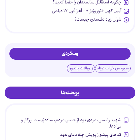
چگونه استقلال سالمندان را حفظ کنیم؟
آیین کهن «نوروزبل» - آغاز قرن ۱۷ دیلمی
تاوان زیاد نشستن چیست؟
وب‌گردی
سرویس خواب نوزاد
زیورآلات پاندورا
پربحث‌ها
شهید رئیسی، مردی بود از جنس مردم، ساده‌زیست، پرکار و
بی‌ادعا.
کدهای پیشواز پویش چله دعای عهد