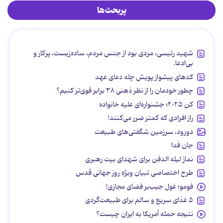
پربحث‌ها
شهید رئیسی، مردی بود از جنس مردم، ساده‌زیست، پرکار و
بی‌ادعا.
کدهای پیشواز پویش چله دعای عهد
چطور خودمان را از نظر ذهنی ۳۸ برابر قوی‌تر کنیم؟
کن ۲۰۲۵؛ جشنواره‌ای علیه خانواده
راز افرادی که کمتر ضرر می‌کنند!
دورود، سرزمین شگفتی‌های طبیعت
جان فدا
نماز لیله الدفن برای شهدای بیت رهبری
طرح اختصاصی تبیان ویژه روز جهانی قدس
فومو؛ غول جیب‌بر فضای مجازی!
۵ غذای سریع و سالم برای طبیعت‌گردی
نتیجه حمله آمریکا به ایران چیست؟