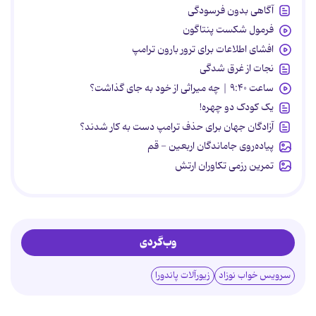
آگاهی بدون فرسودگی
فرمول شکست پنتاگون
افشای اطلاعات برای ترور بارون ترامپ
نجات از غرق شدگی
ساعت ۹:۴۰ | چه میراثی از خود به جای گذاشت؟
یک کودک دو چهره!
آزادگان جهان برای حذف ترامپ دست به کار شدند؟
پیاده‌روی جاماندگان اربعین - قم
تمرین رزمی تکاوران ارتش
وب‌گردی
سرویس خواب نوزاد
زیورآلات پاندورا