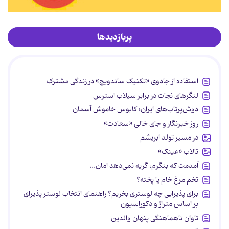
پربازدیدها
استفاده از جادوی «تکنیک ساندویچ» در زندگی مشترک
لنگرهای نجات در برابر سیلاب استرس
دوش‌پرتاب‌های ایران؛ کابوس خاموش آسمان
روز خبرنگار و جای خالی «سعادت»
در مسیر تولد ابریشم
تالاب «عینک»
آمدمت که بنگرم، گریه نمی‌دهد امان...
تخم مرغ خام یا پخته؟
برای پذیرایی چه لوستری بخریم؟ راهنمای انتخاب لوستر پذیرای
بر اساس متراژ و دکوراسیون
تاوان ناهماهنگی پنهان والدین