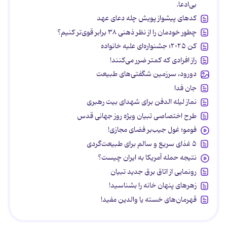
بی‌ادعا.
کدهای پیشواز پویش چله دعای عهد
چطور خودمان را از نظر ذهنی ۳۸ برابر قوی‌تر کنیم؟
کن ۲۰۲۵؛ جشنواره‌ای علیه خانواده
راز افرادی که کمتر ضرر می‌کنند!
دورود، سرزمین شگفتی‌های طبیعت
جان فدا
نماز لیله الدفن برای شهدای بیت رهبری
طرح اختصاصی تبیان ویژه روز جهانی قدس
فومو؛ غول جیب‌بر فضای مجازی!
۵ غذای سریع و سالم برای طبیعت‌گردی
نتیجه حمله آمریکا به ایران چیست؟
رونمایی از اتاق برق جدید تبیان
زهرهای پنهان خانه را بشناسید!
قهرمان‌های خسته یا والدین مفید!