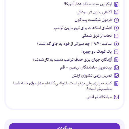
اوکراین سند منگوله‌دار آمریکا!
آگاهی بدون فرسودگی
فرمول شکست پنتاگون
افشای اطلاعات برای ترور بارون ترامپ
نجات از غرق شدگی
ساعت ۹:۴۰ | چه میراثی از خود به جای گذاشت؟
یک کودک دو چهره!
آزادگان جهان برای حذف ترامپ دست به کار شدند؟
پیاده‌روی جاماندگان اربعین - قم
تمرین رزمی تکاوران ارتش
کمد دیواری ریلی بهتر است یا لولایی؟ کدام مدل برای خانه شما
مناسب‌تر است؟
میانکاله در آتش
وب‌گردی