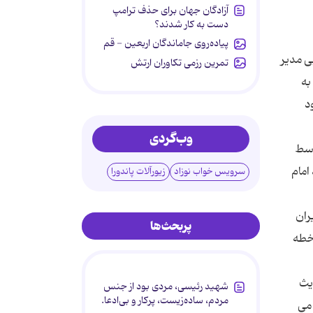
آزادگان جهان برای حذف ترامپ
دست به کار شدند؟
پیاده‌روی جاماندگان اربعین - قم
ی مدیر
تمرین رزمی تکاوران ارتش
به
رود
وب‌گردی
وسط
امام
سرویس خواب نوزاد
زیورآلات پاندورا
ران
پربحث‌ها
 خطه
یث
شهید رئیسی، مردی بود از جنس
مردم، ساده‌زیست، پرکار و بی‌ادعا.
 می