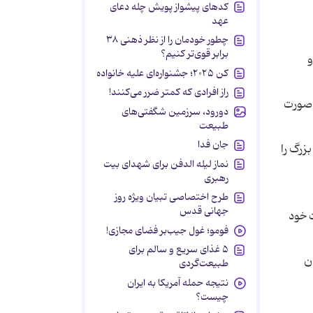
کدهای پیشواز پویش چله دعای
عهد
چطور خودمان را از نظر ذهنی ۳۸
برابر قوی‌تر کنیم؟
و
کن ۲۰۲۵؛ جشنواره‌ای علیه خانواده
راز افرادی که کمتر ضرر می‌کنند!
 صورت
دورود، سرزمین شگفتی‌های
طبیعت
جان فدا
زرگ را
نماز لیله الدفن برای شهدای بیت
رهبری
طرح اختصاصی تبیان ویژه روز
جهانی قدس
 خود
فومو؛ غول جیب‌بر فضای مجازی!
۵ غذای سریع و سالم برای
ن
طبیعت‌گردی
نتیجه حمله آمریکا به ایران
چیست؟