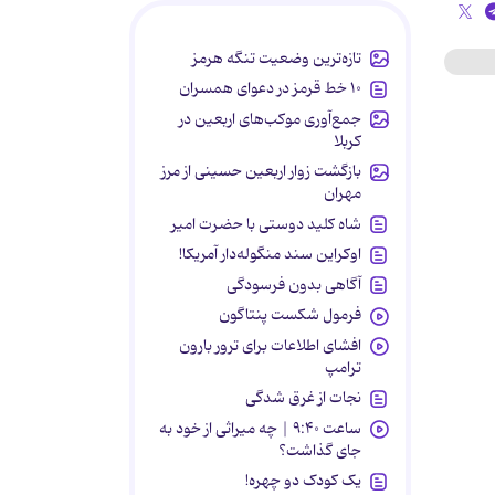
تازه‌ترین وضعیت تنگه هرمز
۱۰ خط قرمز در دعوای همسران
جمع‌آوری موکب‌های اربعین در
کربلا
بازگشت زوار اربعین حسینی از مرز
مهران
شاه کلید دوستی با حضرت امیر
اوکراین سند منگوله‌دار آمریکا!
آگاهی بدون فرسودگی
فرمول شکست پنتاگون
افشای اطلاعات برای ترور بارون
ترامپ
نجات از غرق شدگی
ساعت ۹:۴۰ | چه میراثی از خود به
جای گذاشت؟
یک کودک دو چهره!