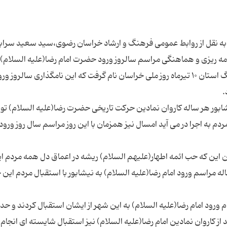
 به نقل از روابط عمومی فرهنگ و ارشاد خراسان رضوی،سید سعید سراب
ه ریزی و هماهنگی مراسم سالروز ورود حضرت امام رضا(علیه السلام) 
نیشابور افزود: طبق مصوبه ۶۳ شورای عمومی فرهنگ استان ۱۰ تیرماه روز ملی خراسان نام گرفت كه این نامگذاری سالروز و
شابور هر ساله كاروان نمادین حركت تاریخی حضرت رضا(علیه السلام) ت
دم به اجرا در می آید امسال نیز همزمان با این روز مراسم سال روز ورود 
 این که حب ائمه اطهار(علیهم السلام) ریشه در اعماق دل همه مردم ای
ه مراسم ورود امام رضا(علیه السلام) به نیشابور با استقبال مردم این
م ورود امام رضا(علیه السلام) به این شهر از ایشان استقبال کردند و حد
ز کاروان نمادین امام رضا(علیه السلام) نیز استقبال شایسته ای انجام