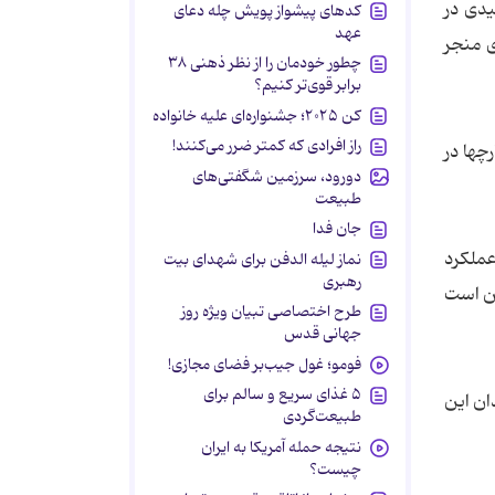
یدی در
کدهای پیشواز پویش چله دعای
عهد
ی منجر
چطور خودمان را از نظر ذهنی ۳۸
برابر قوی‌تر کنیم؟
کن ۲۰۲۵؛ جشنواره‌ای علیه خانواده
راز افرادی که کمتر ضرر می‌کنند!
چها در
دورود، سرزمین شگفتی‌های
طبیعت
جان فدا
رض اینکه عملکرد
نماز لیله الدفن برای شهدای بیت
رهبری
ین است
طرح اختصاصی تبیان ویژه روز
جهانی قدس
فومو؛ غول جیب‌بر فضای مجازی!
۵ غذای سریع و سالم برای
ان این
طبیعت‌گردی
نتیجه حمله آمریکا به ایران
چیست؟