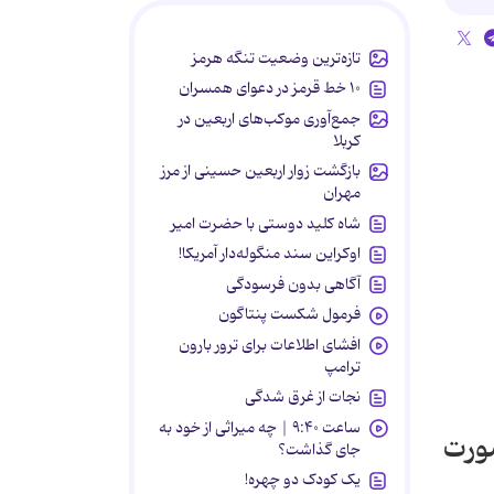
تازه‌ترین وضعیت تنگه هرمز
۱۰ خط قرمز در دعوای همسران
جمع‌آوری موکب‌های اربعین در
کربلا
بازگشت زوار اربعین حسینی از مرز
مهران
شاه کلید دوستی با حضرت امیر
اوکراین سند منگوله‌دار آمریکا!
آگاهی بدون فرسودگی
فرمول شکست پنتاگون
افشای اطلاعات برای ترور بارون
ترامپ
نجات از غرق شدگی
ساعت ۹:۴۰ | چه میراثی از خود به
صورت
جای گذاشت؟
یک کودک دو چهره!