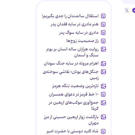
استقلال سالمندان را جدی بگیریم!
هنر مادری در سایه‌ فقدان پدر
مادری در سایه سوگ پدر
راز صمیمیت زوج‌ها
روایت هزاران ساله انسان بر بوم
سنگ و آسمان
اهرام مِروئه در سایه جنگ سودان
جنگل‌های یونان؛ نقاشیِ سوخته‌ی
زمین
تازه‌ترین وضعیت تنگه هرمز
۱۰ خط قرمز در دعوای همسران
جمع‌آوری موکب‌های اربعین در
کربلا
بازگشت زوار اربعین حسینی از مرز
مهران
شاه کلید دوستی با حضرت امیر