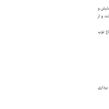
مایش و
د و از
اع توپ
برداری