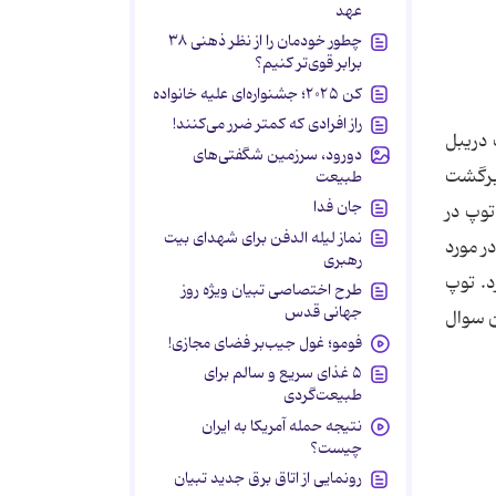
عهد
چطور خودمان را از نظر ذهنی ۳۸
برابر قوی‌تر کنیم؟
کن ۲۰۲۵؛ جشنواره‌ای علیه خانواده
راز افرادی که کمتر ضرر می‌کنند!
 دریبل
دورود، سرزمین شگفتی‌های
 برگشت
طبیعت
جان فدا
توپ در
نماز لیله الدفن برای شهدای بیت
ر مورد
رهبری
د. توپ
طرح اختصاصی تبیان ویژه روز
جهانی قدس
ن سوال
فومو؛ غول جیب‌بر فضای مجازی!
۵ غذای سریع و سالم برای
طبیعت‌گردی
نتیجه حمله آمریکا به ایران
چیست؟
رونمایی از اتاق برق جدید تبیان