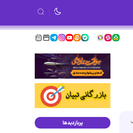
نش
پربازدیدها