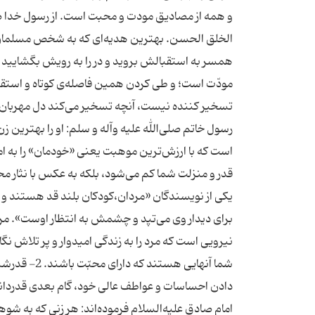
و همه از مصادیق مودت و محبت است. از رسول خدا صلی
همسر به استقبالش بروید و در را به رویش بگشایید و بد
مودّت است؛ و طی کردن همین فاصله‌ی کوتاه و استق
تسخیر کننده نیست، آنچه تسخیر می‌کند دل مهربان 
رسول خاتم صلی‌الله علیه وآله و سلم: او را بهترین ز
است که با ارزش‌ترین موهبت یعنی «خودمان» را به امان
قدر و منزلت شما کم می‌شود، بلکه به عکس با نثار مح
یکی از نویسندگان «مردان،کودکان بلند قد هستند و ا
برای دیدار وی می‌تپد و چشمش به انتظار اوست». مرد ب
نیرویی است که مرد را به زندگی امیدوار و پر تلاش نگا
دادن احساسات و عواطف عالی خود، گام بعدی قدردانی
امام صادق علیه‌السلام فرموده‌اند: هر زنی که به 