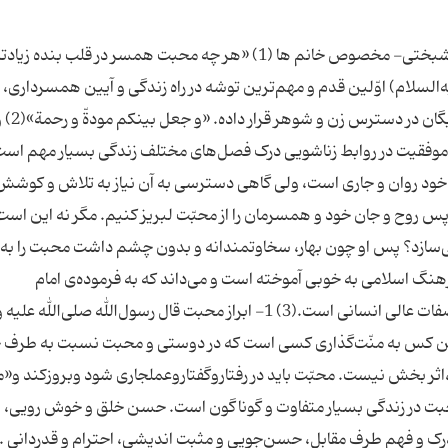
اخلاق خوش ، بهترین هدیه ره توشه های جاده ی خوشبختی- مخصوص خانم ها (1) «هر چه محبت همسر در قلب بن
‌گردد.» (1) (امام صادق علیه‌السلام) اوّلین قدم و مهم‌ترین توشه در راه زندگی و آیین همسرداری
و محبّت است، همان مودتی 
ی موفقیت در روابط زناشویی درک فصل‌های مختلف زندگی بسیار مهم است
ود روان و جاری است، ولی گاهی دسترسی به آن نیاز به تلاش و کوشش 
، پس روح و جان خود و همسرمان را از محبّت لبریز کنیم. مگر نه این است
‌سازد؟ پس او چون بهار، سخاوتمندانه و بدون چشم داشت محبت را به
هنگ اسلامی به خوبی آموخته است و می‌داند که به فرموده‌ی امام
علی‌علیه‌السّلام: « الایثار اعلی المکارم » ایثار برترین صفات عالی انسانی است.(3) 1- ابراز محبت قال رسول‌الله صلی‌الله
ترین کس به منّت‌گذاری کسی است که در دوستی و محبت نسبت به طرف 
دانی شود ،اثر بخش نیست. محبّت باید در رفتاروگفتاروعملجاری شود وبروزکند و«
 محبت در زندگی بسیار متفاوت و گوناگون است. حسن خلق و خوش رویی، ن
د، درک و فهم طرف مقابل، حسن‌جویی و مثبت اندیشی، احترام و قدردانی .