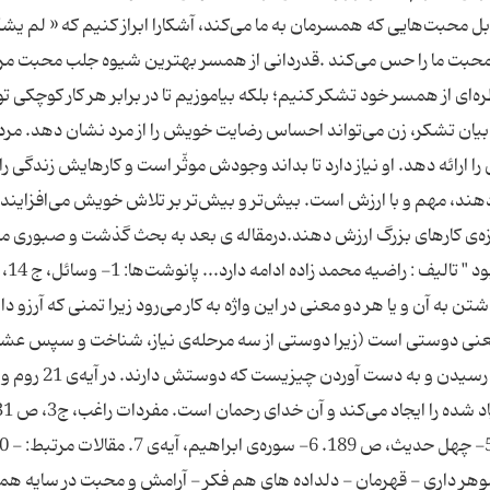
محبت‌هایی که همسرمان به ما می‌کند، آشکارا ابراز کنیم که « لم یشک
 محبت ما را حس می‌کند .قدردانی از همسر بهترین شیوه جلب محبت مر
ه‌ای از همسر خود تشکر کنیم؛ بلکه بیاموزیم تا در برابر هر کار کوچکی ت
 بیان تشکر، زن می‌تواند احساس رضایت خویش را از مرد نشان دهد. مرد ن
 ارائه دهد. او نیاز دارد تا بداند وجودش موثّر است و کارهایش زندگی را 
‌دهند، مهم و با ارزش است. بیش‌تر و بیش‌تر بر تلاش خویش می‌افزایند 
دازه‌ی کارهای بزرگ ارزش دهند.درمقاله ی بعد به بحث گذشت و صبوری م
پردازیم. منبع : برگرفته از کتاب
اشتن به آن و یا هر دو معنی در این واژه به کار می‌رود زیرا تمنی که آرزو د
عنی دوستی است (زیرا دوستی از سه مرحله‌ی نیاز، شناخت و سپس عش
غررالحکم، ص 986. 4- میزان الحکمة ج2، ص 938. 5- چه
هر داری - قهرمان - دلداده های هم فکر - آرامش و محبت در سایه ه