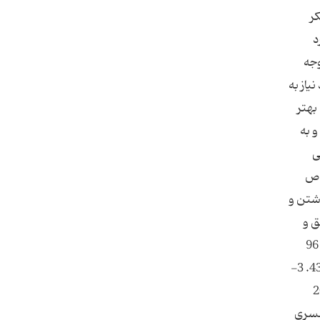
ر
د
وجه
یاز به
بهتر
و به
ی
 " همسر اگر اینگونه بود " تالیف : راضیه محمد زاده ادامه دارد... پانوشت‌ها: 1- وسائل، ج 14، ص
اشتن و
ق و
محبت می‌گذرد) و یا معنی خواستن و تمایل شدید به رسیدن و به دست آوردن چیزیست که دوستش دارند. در آیه‌ی 21 روم و 96
مریم اشاره به چیزیست که میانشان الفت و دوستی یاد شده را ایجاد می‌کند و آن خدای رحمان است. مفردات راغب، ج3، ص 431. 3-
ل حدیث، ص 189. 6- سوره‌ی ابراهیم، آیه‌ی 7. مقالات مرتبط: - 20
مسرى