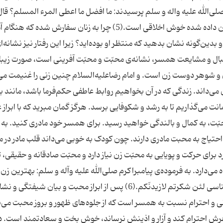
‌الله علیه واله و سلم پرسیدند: ما افضل ما اعطی المرء المسلم؟ قال
الخلق الحسن. بهترین هدیه‌ای که به شخص مسلمان داده شده خوش اخلاقی است.(5) چرا به زنان سفارش شده ک
ین‌گونه نشان بدهید که منتظر او بوده‌اید؟ زیرا این رفتار نیز نشانه‌ای
بال و مشایعت همسر، نشانه‌ی محبّت و محبّت آفرینی است، صورت زیبا
و شوهر دوست زن است. و امام رضاعلیه‌السلام چنین زنی را غنیمت می
ن می‌داند. زندگی که در آن بخواهیم روابط عاطفی حکم‌فرما باشد، مانند ب
ت می‌گذاریم تا به رشد و شکوفایی برسد. هرگز گمان مبرید که با ابراز ع
بّت، به کمال و بالندگی خواهید رسید. برای همسر خود مادری کنید. به 
حتیاج به محبت مادری دارند. چون کودک به خوبی می‌داند قلب مادر در 
رای حرکت و پویایی به محبّت زن نیاز دارد و محبّت صادقانه و حقیقی، ت
ه می‌دارد. به فرموده‌ی پیامبراکرم صلی‌الله علیه وآله و سلم: بهترین زن
شما آنهایی هستند که دارای محبّت باشند. 2- قدرشناسی لئن شکرتم لازیدنّکم.(6) پس از ابراز محبت و بیان شیفتگی و
 و احترام نسبت به همسر است که از جلوه‌های ظهور و بروز محبت می‌ب
شوهرش احترام کند و آزار و اذینش نرساند، خوش بخت و سعادتمند است. 