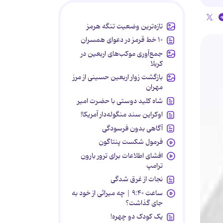
تازه‌ترین وضعیت تنگه هرمز
۱۰ خط قرمز در دعوای همسران
جمع‌آوری موکب‌های اربعین در
کربلا
بازگشت زوار اربعین حسینی از مرز
مهران
شاه کلید دوستی با حضرت امیر
اوکراین سند منگوله‌دار آمریکا!
آگاهی بدون فرسودگی
فرمول شکست پنتاگون
افشای اطلاعات برای ترور بارون
ترامپ
نجات از غرق شدگی
ساعت ۹:۴۰ | چه میراثی از خود به
جای گذاشت؟
یک کودک دو چهره!