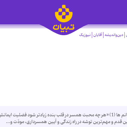
دین‌واندیشه
آقایان
نیوزیک
دیه ره توشه های جاده ی خوشبختی- مخصوص خانم ها (1) «هر چه محبت همسر در قلب بنده زیادتر شود فضلیت ایما