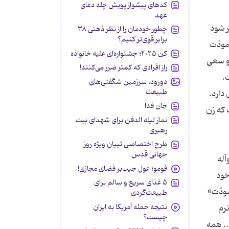
کدهای پیشواز پویش چله دعای
عهد
ده زیادتر شود
چطور خودمان را از نظر ذهنی ۳۸
برابر قوی‌تر کنیم؟
، مودّت
کن ۲۰۲۵؛ جشنواره‌ای علیه خانواده
که خداوند مهربان، به رایگان در دسترس زن و شوهر قرار داده. «و جعل بینکم مودةّ و رحمة»(2) و سعی
راز افرادی که کمتر ضرر می‌کنند!
.
دورود، سرزمین شگفتی‌های
طبیعت
دارد.
جان فدا
 که زن
نماز لیله الدفن برای شهدای بیت
رهبری
طرح اختصاصی تبیان ویژه روز
جهانی قدس
 علیه وآله
فومو؛ غول جیب‌بر فضای مجازی!
خود
۵ غذای سریع و سالم برای
مودّت»
طبیعت‌گردی
نتیجه حمله آمریکا به ایران
رم
چیست؟
.. همه