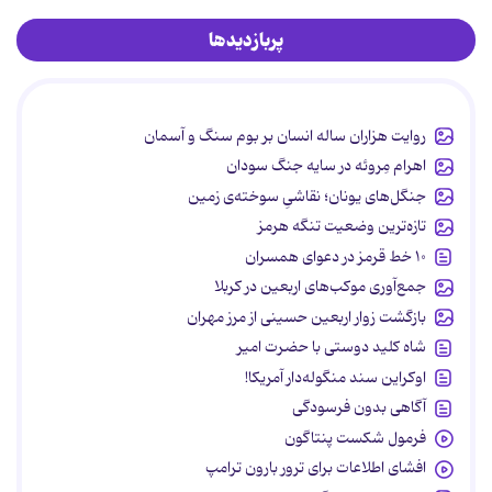
پربازدیدها
روایت هزاران ساله انسان بر بوم سنگ و آسمان
اهرام مِروئه در سایه جنگ سودان
جنگل‌های یونان؛ نقاشیِ سوخته‌ی زمین
تازه‌ترین وضعیت تنگه هرمز
۱۰ خط قرمز در دعوای همسران
جمع‌آوری موکب‌های اربعین در کربلا
بازگشت زوار اربعین حسینی از مرز مهران
شاه کلید دوستی با حضرت امیر
اوکراین سند منگوله‌دار آمریکا!
آگاهی بدون فرسودگی
فرمول شکست پنتاگون
افشای اطلاعات برای ترور بارون ترامپ