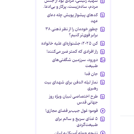
شهید رئیسی، مردی بود از جنس
مردم، ساده‌زیست، پرکار و بی‌ادعا.
کدهای پیشواز پویش چله دعای
عهد
چطور خودمان را از نظر ذهنی ۳۸
برابر قوی‌تر کنیم؟
کن ۲۰۲۵؛ جشنواره‌ای علیه خانواده
راز افرادی که کمتر ضرر می‌کنند!
دورود، سرزمین شگفتی‌های
طبیعت
جان فدا
نماز لیله الدفن برای شهدای بیت
رهبری
طرح اختصاصی تبیان ویژه روز
جهانی قدس
فومو؛ غول جیب‌بر فضای مجازی!
۵ غذای سریع و سالم برای
طبیعت‌گردی
نتیجه حمله آمریکا به ایران