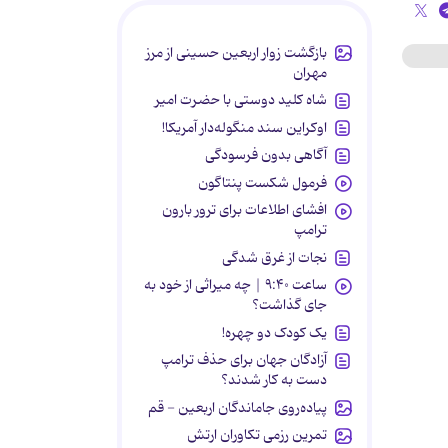
بازگشت زوار اربعین حسینی از مرز
مهران
شاه کلید دوستی با حضرت امیر
اوکراین سند منگوله‌دار آمریکا!
آگاهی بدون فرسودگی
فرمول شکست پنتاگون
افشای اطلاعات برای ترور بارون
ترامپ
نجات از غرق شدگی
ساعت ۹:۴۰ | چه میراثی از خود به
جای گذاشت؟
یک کودک دو چهره!
آزادگان جهان برای حذف ترامپ
دست به کار شدند؟
پیاده‌روی جاماندگان اربعین - قم
تمرین رزمی تکاوران ارتش