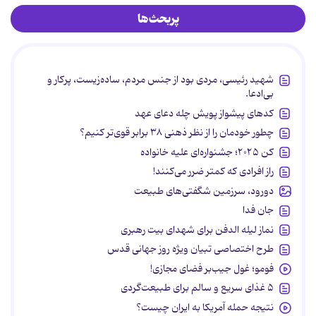
پربحث‌ها
شهید رئیسی، مردی بود از جنس مردم، ساده‌زیست، پرکار و
بی‌ادعا.
کدهای پیشواز پویش چله دعای عهد
چطور خودمان را از نظر ذهنی ۳۸ برابر قوی‌تر کنیم؟
کن ۲۰۲۵؛ جشنواره‌ای علیه خانواده
راز افرادی که کمتر ضرر می‌کنند!
دورود، سرزمین شگفتی‌های طبیعت
جان فدا
نماز لیله الدفن برای شهدای بیت رهبری
طرح اختصاصی تبیان ویژه روز جهانی قدس
فومو؛ غول جیب‌بر فضای مجازی!
۵ غذای سریع و سالم برای طبیعت‌گردی
نتیجه حمله آمریکا به ایران چیست؟