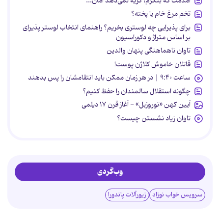
آمدمت که بنگرم، گریه نمی‌دهد امان...
تخم مرغ خام یا پخته؟
برای پذیرایی چه لوستری بخریم؟ راهنمای انتخاب لوستر پذیرای
بر اساس متراژ و دکوراسیون
تاوان ناهماهنگی پنهان والدین
قاتلان خاموش کلاژن پوست!
ساعت ۹:۴۰ | در هر زمان ممکن باید انتقامشان را پس بدهند
چگونه استقلال سالمندان را حفظ کنیم؟
آیین کهن «نوروزبل» - آغاز قرن ۱۷ دیلمی
تاوان زیاد نشستن چیست؟
وب‌گردی
سرویس خواب نوزاد
زیورآلات پاندورا