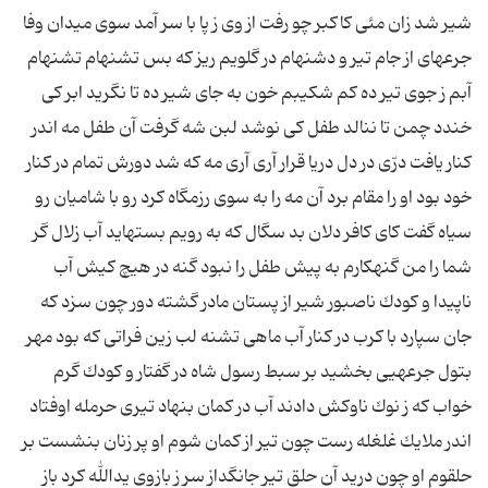
شیر شد زان مئى كاكبر چو رفت از وى ز پا با سر آمد سوى میدان وفا
جرعه‏اى از جام تیر و دشنه‏ام در گلویم ریز كه بس تشنه‏ام تشنه‏ام
آبم ز جوى تیر ده‏ كم شكیبم خون به جاى شیر ده تا نگرید ابر كى
خندد چمن تا ننالد طفل كى نوشد لبن شه گرفت آن طفل مه اندر
كنار یافت درّى در دل دریا قرار آرى آرى مه كه شد دورش تمام در كنار
خود بود او را مقام برد آن مه را به سوى رزمگاه‏ كرد رو با شامیان رو
سیاه‏ گفت كاى كافر دلان بد سگال‏ كه به رویم بسته‏اید آب زلال‏ گر
شما را من گنهكارم به پیش طفل را نبود گنه در هیچ كیش‏ آب
ناپیدا و كودك ناصبور شیر از پستان مادر گشته دور چون سزد كه
جان سپارد با كرب در كنار آب ماهى تشنه لب‏ زین فراتى كه بود مهر
بتول‏ جرعه‏یى بخشید بر سبط رسول شاه در گفتار و كودك گرم
خواب كه ز نوك ناوكش دادند آب در كمان بنهاد تیرى حرمله اوفتاد
اندر ملایك غلغله‏ رست چون تیر از كمان شوم او پر زنان بنشست بر
حلقوم او چون درید آن حلق تیر جانگداز سر ز بازوى یدالله كرد باز