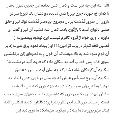
الله الله این‏ چه تیر است و كمان كس نداده این چنین تیرى نشان‏
تا كمان زه خورده چرخ پیر را كس ندیده دو نشان یك تیر را تیر كز
بازوى آن سرور گذشت بر دل مجروح پیغمبر گذشت نوك تیر و حلق
طفلى ناتوان آسمانا باژگون بادت كمان‏ شه كشید آن تیر و گفت اى
داورم داورى خواه از گروه كافرم‏ نیست این نوباوه پیغمبرت‏ از
فصیل ناقه كم‌تر در برت كز انین(1) او ز بیداد ثمود برق غیرت زد بر
آن قوم عنود شه به بالا مى‏فشاند آن خون پاك قطره‌اى زان برنگشتى
سوى خاك پس خطاب آمد به سكان ملاء كه فرود آئید در دشت بلا
بنگرید آن كودكان شاه عشق‏ كه چه سان آرند بر سر راه عشق‏
بنگرید آن مرغ دست‏آموز عرش كه چه سان در خون همى غلطد به
فرش! ره كه پیران سر نبردندش به جهد چون كند طى یك شبه
طفلان مهد این نگارین خون كه دارد بوى طیب‏ تحفه‏اى سوى حبیب
است از حبیب‏ در ربائید این نگار پاك را پرده گلنارى كنید افلاك را كآید
اینك مهر پرور ماه ما یك دم دیگر به مهمانگاه ما در ربائید این