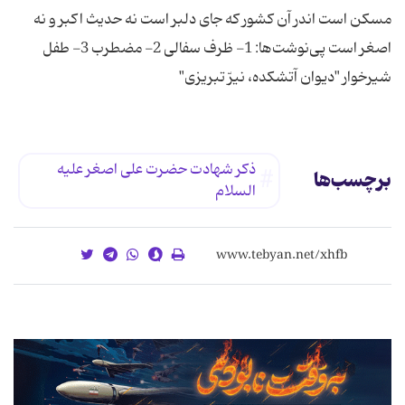
مسكن است‏ اندر آن كشور كه جاى دلبر است‏ نه حدیث اكبر و نه
اصغر است‏ پی‌نوشت‌ها: 1- ظرف سفالی 2- مضطرب 3- طفل
شیرخوار "دیوان آتشكده، نیرّ تبریزى"‏
ذكر شهادت حضرت على اصغر علیه
برچسب‌ها
السلام