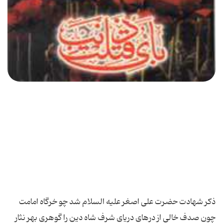
ذكر شهادت حضرت على اصغر علیه السلام شد چو خرگاه امامت
چون صدف‏ خالى از درهاى دریاى شرف‏ شاه دین را گوهرى بهر نثار