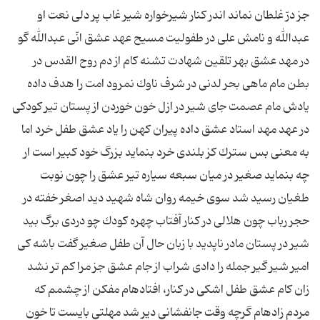
جز درّ غلطان نماند اندر كنار شیرخواره شیر غاب پر دلى نعت او
عبدالله و نامش على در طفولیت مسیح عهد عشق‏ انّى عبدالله گو
در مهد عشق‏ بهر تلقین شهادت تشنه كام از دم روح القدس در
بطن مام ماهى بحر لدنى در شرف ناوك نمرود امت را هدف‏ داده
یادش مام عصمت جاى شیر در ازل خون خوردن از پستان تیر كودكى
در عهد مهد استاد عشق‏ داده پیران كهن را یاد عشق‏ طفل خرد اما
به معنى بس سترك كز بلندى خرد بنماید بزرگ‏ خود كبیر است ار
چه بنماید صغیر در میان سبعه سیاره تیر عشق را چون نوبت
طغیان رسید شد سوى خیمه روان شاه شهید دید اصغر خفته در
حجر رباب چون هلالى در كنار آفتاب‏ چهره كودك چو دردى برگ بید
شیر در پستان مادر ناپدید با زبان حال آن طفل صغیر گفت باشه كى
امیر شیر گیر جمله را دادى شراب از جام عشق جز مرا كم تر نشد
زان كام عشق‏ طفل اشكى در كنار، افتاده‏ام‏ مفكن از چشمم كه
مردم زاده‏ام گرچه وقت جانفشانى دیر شد مهلتى بایست تا خون