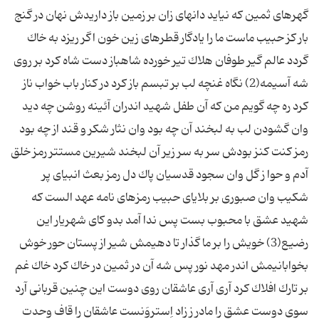
گهر‏هاى ثمین كه نیاید دانه‏اى زان بر زمین باز داریدش نهان در گنج
بار كز حبیب ماست ما را یادگار قطره‏اى زین خون اگر ریزد به خاك
گردد عالم گیر طوفان هلاك‏ تیر خورده شاهباز دست شاه كرد بر روى
شه آسیمه(2) نگاه غنچه لب بر تبسم باز كرد در كنار باب خواب ناز
كرد ره چه گویم من كه آن طفل شهید اندران آئینه روشن چه دید
وان گشودن لب به لبخند آن چه بود وان نثار شكر و قند از چه بود
رمز كنت كنز بودش سر به سر زیر آن لبخند شیرین مستتر رمز خلق
آدم و حوا ز گل وان سجود قدسیان پاك دل‏ رمز بعث انبیاى پر
شكیب وان صبورى بر بلایاى حبیب‏ رمزهاى نامه عهد الست‏ كه
شهید عشق با محبوب بست‏ پس ندا آمد بدو كاى شهریار این
رضیع(3) خویش را بر ما گذار تا دهیمش شیر از پستان حور خوش
بخوابانیمش اندر مهد نور پس شه آن در ثمین در خاك كرد خاك غم
بر تارك افلاك كرد آرى آرى عاشقان روى دوست این چنین قربانى آرد
سوى دوست عشق را مادر ز زاد اِستروَنست عاشقان را قاف وحدت