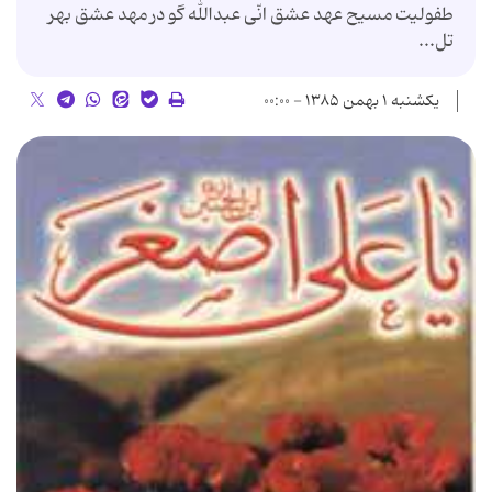
طفولیت مسیح عهد عشق‏ انّى عبدالله گو در مهد عشق‏ بهر
تل...
یکشنبه ۱ بهمن ۱۳۸۵ - ۰۰:۰۰