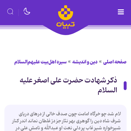
صفحه اصلی
دین و اندیشه
سیره اهل‌بیت علیهم‌السلام
ذكر شهادت حضرت على اصغر علیه
السلام
لام شد چو خرگاه امامت چون صدف‏ خالى از درهاى دریاى
شرف‏ شاه دین را گوهرى بهر نثار جز درّ غلطان نماند اندر كنار
شیرخواره شیر غاب پر دلى نعت او عبدالله و نامش على در