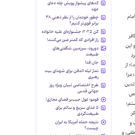
کدهای پیشواز پویش چله دعای
عهد
: تو تشنه‏اى و من تشنه، واللّه كه آب ننوشم تا تو آب نخورى، و چون اسب سخن امام را شنید سر برداشت، و آب ننوشید! گویا سخن امام را فهمید. امام حسین علیه‏السلام فرمود: بنوش كه من نیز بنوشم! پس امام علیه‏السلام دستش را دراز كرد و مشتى از آب را برداشت. شمر به امام گفت: به خدا سوگند كه به آن دسترسى پیدا نخواهى كرد. پس مردى به امام علیه‏السلام گفت: فرات را مى‏بینى كه همانند شكم ماهیان جلوه مى‏كند؟! به خدا سوگند كه از آن ننوشى تا لب تشنه جان دهى! امام حسین علیه‏السلام فرمود: خدایا او ر
چطور خودمان را از نظر ذهنی ۳۸
برابر قوی‌تر کنیم؟
کن ۲۰۲۵؛ جشنواره‌ای علیه خانواده
راز افرادی که کمتر ضرر می‌کنند!
دورود، سرزمین شگفتی‌های
طبیعت
جان فدا
نماز لیله الدفن برای شهدای بیت
رهبری
طرح اختصاصی تبیان ویژه روز
جهانی قدس
فومو؛ غول جیب‌بر فضای مجازی!
۵ غذای سریع و سالم برای
طبیعت‌گردی
نتیجه حمله آمریکا به ایران
چیست؟