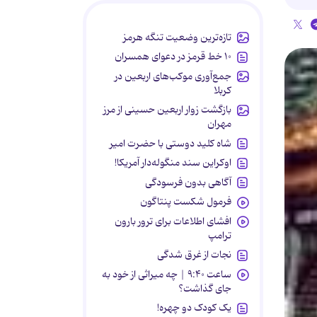
تازه‌ترین وضعیت تنگه هرمز
۱۰ خط قرمز در دعوای همسران
جمع‌آوری موکب‌های اربعین در
کربلا
بازگشت زوار اربعین حسینی از مرز
مهران
شاه کلید دوستی با حضرت امیر
اوکراین سند منگوله‌دار آمریکا!
آگاهی بدون فرسودگی
فرمول شکست پنتاگون
افشای اطلاعات برای ترور بارون
ترامپ
نجات از غرق شدگی
ساعت ۹:۴۰ | چه میراثی از خود به
جای گذاشت؟
یک کودک دو چهره!