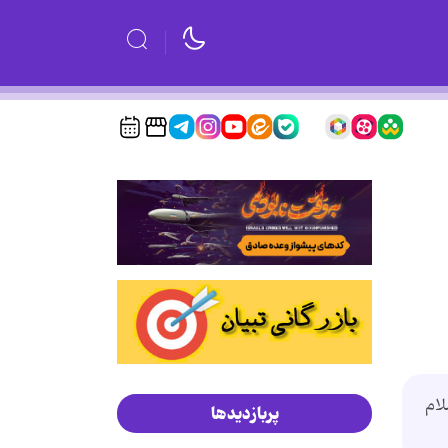
لام
پربازدیدها