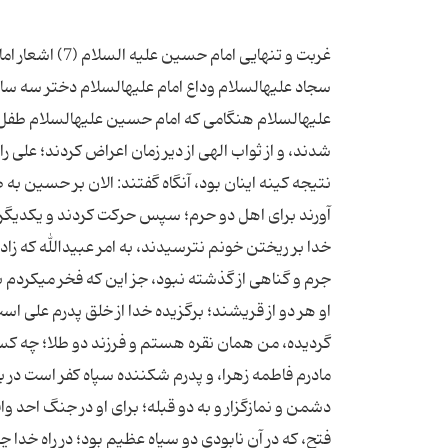
غربت و تنهایی امام حسین علیه السلام (7) اشعار امام حسین علیه‏السلام استغاثه امام علیه‏السلام سفارش امام حسین به امام سجاد علیه‏السلام وداع امام علیه‏السلام دختر سه ساله مبارزه امام علیه‏السلام آخرین خطبه آخرین وداع اشعار امام حسین علیه‏السلام هنگامى كه امام حسین علیه‏السلام طفل شیرخوار را دفن كرد، بپاخاست و این اشعار را قرائت كرد: «اینان به خدا كافر شدند، و از ثواب الهى از دیر زمان اعراض كردند؛ على را در گذشته كشتند، و فرزندش حسن، زاده بهترین خلق را شهید كردند؛ و این نتیجه كینه اینان بود، آنگاه گفتند: الان بر حسین به طور جمعى یورش بریم، اى واى بر گروهى كه پست هستند، جمعیت را گرد آورند براى اهل دو حرم؛ سپس حركت كردند و یكدیگر را سفارش نمودند بر كشتن من براى خشنودى دو ملحد (عبیدالله و یزید)؛ از خدا بر ریختن خونم نترسیدند، به امر عبیدالله كه زاده دو كافر است؛ ابن سعد با لشكرش همانند قطرات باران بر من تیر زدند؛ مرا جرم و گناهى از گذشته نبود، جز این كه فخر مى‏كردم به نور فرقدین (دو ستاره): على بهترین خلق بعد از پیامبر، و پیغمبر كه والدین او هر دو از قریشند؛ برگزیده خدا از خلق پدرم على است، سپس مادرم، پس من فرزند دو برگزیده هستم؛ نقره‏اى كه از طلا خالص گردیده، من همان نقره هستم و فرزند دو طلا؛ چه كسى همانند جد من در دنیا دارد، یا همانند پدرم، پس من فرز