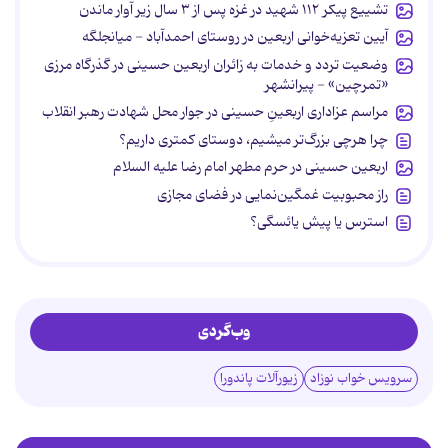
تشییع پیکر ۱۱۲ شهید در غزه پس از ۳ سال زیر آوار ماندن
آیین تعزیه‌خوانی اربعین در روستای احمدآباد - میانجلگه
وضعیت تردد و خدمات به زائران اربعین حسینی در گذرگاه مرزی
«تمرچین» - پیرانشهر
مراسم عزاداری اربعینِ حسینی در جوار محل شهادت رهبر انقلاب
چرا هرچی بزرگ‌تر میشیم، دوستای کمتری داریم؟
اربعین حسینی در حرم مطهر امام رضا علیه السلام
راز محبوبیت غمگین‌نمایی در فضای مجازی
استرس یا پیش یائسگی؟
وب‌گردی
سرویس خواب نوزاد
زیورآلات پاندورا