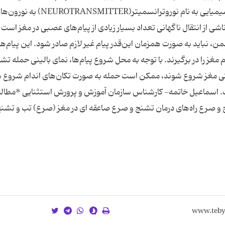
نورون‌های دیگر است. این پیام‌ها از طریق ناقل‌های شیمیایی به نام نوروترانسمیتر(NEUROTRANSMITTER) 
از انتقال ناگهانی تعداد بسیار زیادی از پیام‌های عصبی در مغز است ك
من، نباید به صورت همزمان این‌قدر پیام غیر لازم صادر شود. این پیام‌ها
 مغز را در برگیرند. با توجه به محل شروع پیام‌ها، نمای بالینی حمله ت
ركتی مغز شروع شوند، ممكن است حمله به صورت تكان‌های اندام شروع 
سماعیل خاتمه- كارشناس سازمان آموزش و پرورش استثنایی *مطال
ج و صرع راه‌های درمان تشنج و صرع صاعقه ای در مغز (صرع) تب و تش