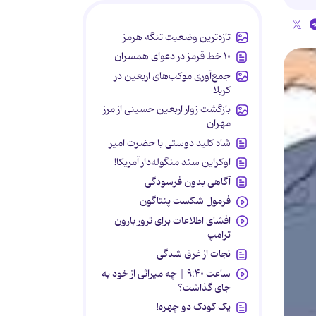
تازه‌ترین وضعیت تنگه هرمز
۱۰ خط قرمز در دعوای همسران
جمع‌آوری موکب‌های اربعین در
کربلا
بازگشت زوار اربعین حسینی از مرز
مهران
شاه کلید دوستی با حضرت امیر
اوکراین سند منگوله‌دار آمریکا!
آگاهی بدون فرسودگی
فرمول شکست پنتاگون
افشای اطلاعات برای ترور بارون
ترامپ
نجات از غرق شدگی
ساعت ۹:۴۰ | چه میراثی از خود به
جای گذاشت؟
یک کودک دو چهره!