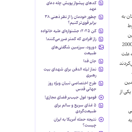
کدهای پیشواز پویش چله دعای
عهد
ان به
چطور خودمان را از نظر ذهنی ۳۸
برابر قوی‌تر کنیم؟
وط
کن ۲۰۲۵؛ جشنواره‌ای علیه خانواده
ین
راز افرادی که کمتر ضرر می‌کنند!
خالفت كرد. این پزشك یونانی در حدود 2450 سال قبل معتقد بود صرع یك بیماری با منشاء اختلال مغزی است. طی 2000
دورود، سرزمین شگفتی‌های
طبیعت
ه علت
جان فدا
‌كردند
نماز لیله الدفن برای شهدای بیت
رهبری
مین
طرح اختصاصی تبیان ویژه روز
جهانی قدس
یكی از
فومو؛ غول جیب‌بر فضای مجازی!
۵ غذای سریع و سالم برای
رفی
طبیعت‌گردی
نتیجه حمله آمریکا به ایران
ه
چیست؟