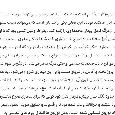
 روزگاران قدیم است و قدمت آن به عصرحجر برمی‌گردد. یونانیان باست
. آنان معتقد بودند این تجلی یكی از خدایان است كه می‌تواند سبب سق
ز مرگ كامل بیمار، مجددا وی را زنده كند. بقراط اولین كسی بود كه با ا
نظریه م
ن بیماری شكل گرفت. در نگرش اول، اعتقاد بر این بود كه این بیماری ب
د. به همین دلیل برای بیرون راندن ارواح خبیث از جسم بیماران سعی می
 مواقع باعث صدمات جسمی و حتی مرگ بیمار می‌شد. در نگرش دوم كه
 بروز لخته و آماس در عروق دست یا پا، این بیماری شروع می‌شود. به ه
بستند تا جریان خون آن قطع شود و بیمار بهبود یابد. حتی گاهی اوقات، 
 می‌كردند. اگر حمله تشنجی از یك اندام شروع نمی‌شد، جمجمه بیمار را
می‌شكافتند و سعی می‌كردند تا لخته را خارج كنند. تا حدود 100 سال پیش، درمان‌های گوناگونی كه برای بیماری صرع معــ
اشتند و خرافات باعث شده بود تا واقعیات و حقایق هویدا نشود. مغز ب
نام نورون تشكیل شده است. عمل نورون‌ها انتقال پیام های عصبی به