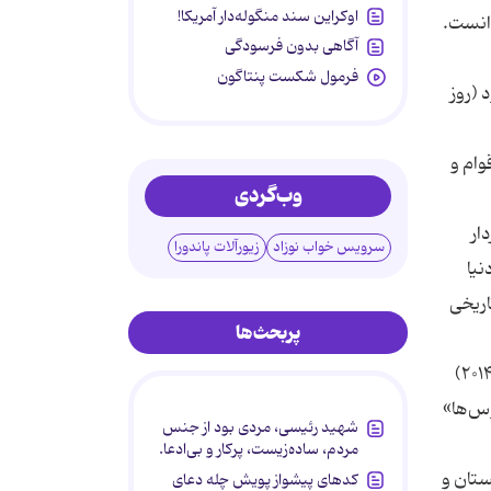
اوکراین سند منگوله‌دار آمریکا!
آگاهی بدون فرسودگی
فرمول شکست پنتاگون
 (روز
ام و
وب‌گردی
ار
سرویس خواب نوزاد
زیورآلات پاندورا
نیا
اریخی
پربحث‌ها
وی افزود: ما در اجرای برنامه ‌های هدفمند فدرال در راستای تحکیم اتحاد اقوام روسیه و توسعه قومی فرهنگی روسیه (۲۰۲۰-۲۰۱۴)
وس‌ها»
شهید رئیسی، مردی بود از جنس
مردم، ساده‌زیست، پرکار و بی‌ادعا.
ستان و
کدهای پیشواز پویش چله دعای