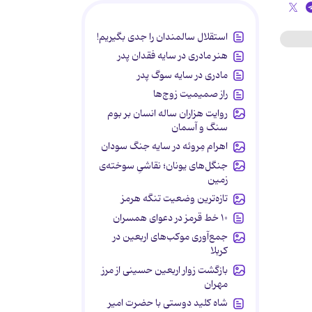
استقلال سالمندان را جدی بگیریم!
هنر مادری در سایه‌ فقدان پدر
مادری در سایه سوگ پدر
راز صمیمیت زوج‌ها
روایت هزاران ساله انسان بر بوم
سنگ و آسمان
اهرام مِروئه در سایه جنگ سودان
جنگل‌های یونان؛ نقاشیِ سوخته‌ی
زمین
تازه‌ترین وضعیت تنگه هرمز
۱۰ خط قرمز در دعوای همسران
جمع‌آوری موکب‌های اربعین در
کربلا
بازگشت زوار اربعین حسینی از مرز
مهران
شاه کلید دوستی با حضرت امیر