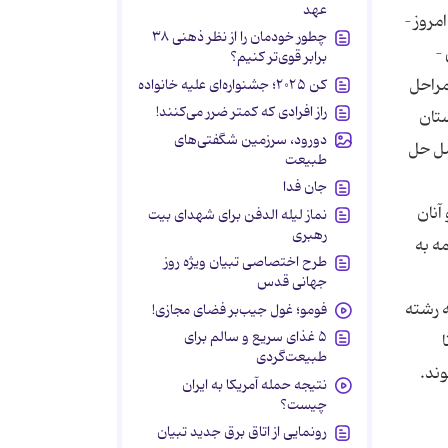
عهد
مروز –
چطور خودمان را از نظر ذهنی ۳۸
–
برابر قوی‌تر کنیم؟
ی مراحل
کن ۲۰۲۵؛ جشنواره‌ای علیه خانواده
راز افرادی که کمتر ضرر می‌کنند!
ستان
دورود، سرزمین شگفتی‌های
صل حل
طبیعت
جان فدا
آنان
نماز لیله الدفن برای شهدای بیت
رهبری
ین برنامه به
طرح اختصاصی تبیان ویژه روز
جهانی قدس
ه رشته
فومو؛ غول جیب‌بر فضای مجازی!
۵ غذای سریع و سالم برای
طبیعت‌گردی
وند.
نتیجه حمله آمریکا به ایران
چیست؟
رونمایی از اتاق برق جدید تبیان