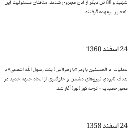
شهید و 88 تن دیگر از آنان مجروح شدند. منافقان مسئولیت این
انفجار را برعهده گرفتند.
24 اسفند 1360
عملیات ام الحسنین با رمز «یا زهرا(س) بنت رسول اللَّه اشفعی» با
هدف نابودی نیروهای دشمن و جلوگیری از ایجاد جبهه جدید در
محور حمیدیه - کرخه کور (نور) آغاز شد.
24 اسفند 1358