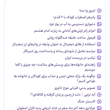
امروز وا بده!
پادزهر اضطراب کودک با ۷ قدم!
دشواری دسترسی به آب در نوار غزه
اعزام زائر اولی‌های آبادانی به زیارت امام هشتم
فرمول ساخت جلیقه ضدگلوله روانی
استفاده از طلای دیجیتال به عنوان وثیقه در وام‌های ارز دیجیتال
مراسم تجلیل از شهدای رسانه و پاسداشت روز خبرنگار
ترامپ در بن‌بست ایران
راهنمای خانواده‌ها برای پرسش‌های سلامت؛ چه چیزی را کجا
بپرسیم
چگونه یک پارک محلی ایمن و جذاب برای کودکان و خانواده ها
طراحی کنیم؟
تصویر بدنی؛ قربانی موج لاغری
آیه تراپی | دلت از زمین و زمان گرفته و کلافه‌ای؟!
کاسبان جنگ
عزاداری دهه آخر ماه صفر در خانه تاریخی پنبه کاران اصفهان