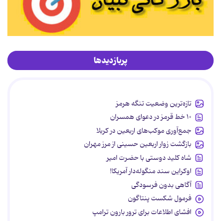
پربازدیدها
تازه‌ترین وضعیت تنگه هرمز
۱۰ خط قرمز در دعوای همسران
جمع‌آوری موکب‌های اربعین در کربلا
بازگشت زوار اربعین حسینی از مرز مهران
شاه کلید دوستی با حضرت امیر
اوکراین سند منگوله‌دار آمریکا!
آگاهی بدون فرسودگی
فرمول شکست پنتاگون
افشای اطلاعات برای ترور بارون ترامپ