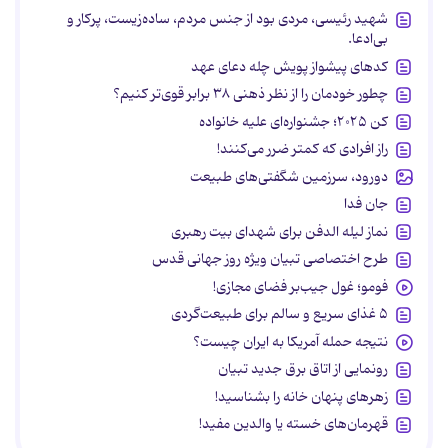
شهید رئیسی، مردی بود از جنس مردم، ساده‌زیست، پرکار و
بی‌ادعا.
کدهای پیشواز پویش چله دعای عهد
چطور خودمان را از نظر ذهنی ۳۸ برابر قوی‌تر کنیم؟
کن ۲۰۲۵؛ جشنواره‌ای علیه خانواده
راز افرادی که کمتر ضرر می‌کنند!
دورود، سرزمین شگفتی‌های طبیعت
جان فدا
نماز لیله الدفن برای شهدای بیت رهبری
طرح اختصاصی تبیان ویژه روز جهانی قدس
فومو؛ غول جیب‌بر فضای مجازی!
۵ غذای سریع و سالم برای طبیعت‌گردی
نتیجه حمله آمریکا به ایران چیست؟
رونمایی از اتاق برق جدید تبیان
زهرهای پنهان خانه را بشناسید!
قهرمان‌های خسته یا والدین مفید!