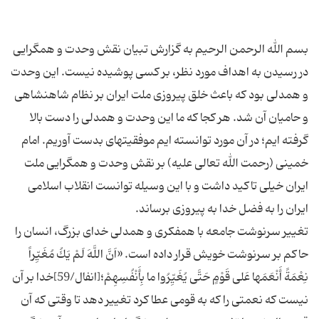
بسم الله الرحمن الرحیم به گزارش تبیان نقش وحدت و همگرایی
در رسیدن به اهداف مورد نظر، بر کسی پوشیده نیست. این وحدت
و همدلی بود که باعث خلق پیروزی ملت ایران بر نظام شاهنشاهی
و حامیان آن شد. هر کجا که ما این وحدت و همدلی را دست بالا
گرفته ایم؛ در آن مورد توانسته ایم موفقیتهای بدست آوریم. امام
خمینی (رحمت الله تعالی علیه) بر نقش وحدت و همگرایی ملت
ایران خیلی تاکید داشت و با این وسیله توانست انقلاب اسلامی
تغییر سرنوشت جامعه با همفکری و همدلی خدای بزرگ، انسان را
حاکم بر سرنوشت خویش قرار داده است. «اَنَّ اللَّهَ لَمْ یَكُ مُغَیِّراً
نِعْمَةً أَنْعَمَها عَلى‏ قَوْمٍ حَتَّى یُغَیِّرُوا ما بِأَنْفُسِهِمْ؛[انفال/59]خدا بر آن
نیست كه نعمتى را كه به قومى عطا كرد تغییر دهد تا وقتى كه آن