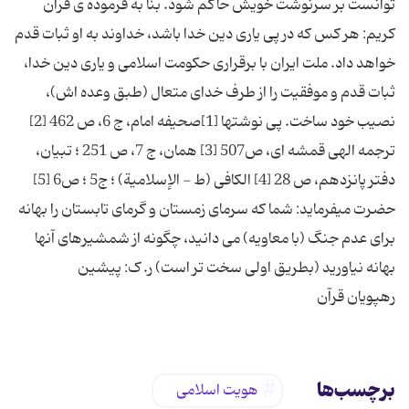
توانست بر سرنوشت خویش حاکم شود. بنا به فرموده ی قرآن
کریم: هر کس که در پی یاری دین خدا باشد، خداوند به او ثبات قدم
خواهد داد. ملت ایران با برقراری حکومت اسلامی و یاری دین خدا،
ثبات قدم و موفقیت را از طرف خدای متعال (طبق وعده اش)،
نصیب خود ساخت. پی نوشتها [1]صحیفه امام، ج 6، ص 462 [2]
ترجمه الهی قمشه ای، ص507 [3] همان، ج 7، ص 251 ؛ تبیان،
دفتر پانزدهم، ص 28 [4] الكافی (ط - الإسلامیة) ؛ ج‏5 ؛ ص6 [5]
حضرت میفرماید: شما که سرمای زمستان و گرمای تابستان را بهانه
برای عدم جنگ (با معاویه) می دانید، چگونه از شمشیرهای آنها
رهپویان قرآن
برچسب‌ها
هویت اسلامی