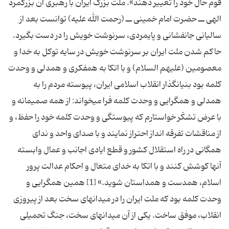
قوم حال خود را تغییر دهند». ملت بزرگ ایران با رهبری آن بزرگمرد
الهی ــ حضرت امام خمینی ــ (رحمت الله علیه) توانست بعد از
سالیانی جانفشانی و پایمردی، سرنوشت خویش را در دست بگیرد.
حاکم شدن ملت ایران بر سرنوشت خویش در سایه توکل به خدا و
معصومین (علیهم السلام) و با اتکا به همفکری و همدلی و وحدت
کلمه بود بنیانگذار انقلاب اسلامی ایران، پیوسته مردم را به
همدلی و همگرایی و وحدت کلمه فرا میخواند: از همه صمیمانه و
با عرض تشکّر خواستارم که پیوستگی و وحدت کلمه خود را حفظ، و
از مناقشات تفرقه انداز احتراز نمایند و با صدای واحد و ندای
همگانی در راه استقلال کشور و قطع ایادی اجانب و عمال وابسته
آنها کوشش کنند و با اتکا به خدای متعال و احکام عدالت پرور
اسلام، همدست و همداستان شوید.» [1] همین همگرایی و
وحدت کلمه بود که ملت ایران را در میدانهای سخت بعد از پیروزی
انقلاب، موفق ساخت. یکی از آن میدانهای سخت، جنگ تحمیلی