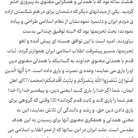
هشت ساله بود که با همدلی و همگرایی معنوی به پیروزی ختم
گردید. یکی از میدانهای دیگر که دشمنان برای در هم شکستن اراده
ی مردم ایران و دلسرد نمودنشان از نظام اسلامی طراحی و پیاده
نمودند؛ بحث تحریمها بود که البته توفیق چندانی بدست
نیاوردند. امید است با این توافق هسته ای پیش آمده و لغو
تحریمها، مسیر پیشرفت انقلاب اسلامی ایران هموارتر گردد. ثبات
قدم با همدلی معنوی خداوند به کسانیکه با همدلی معنوی دین
او را یاری می نمایند؛ وعده ی نصرت و یاری داده است. «یا أَیُّهَا الَّذینَ
آمَنُوا إِنْ تَنْصُرُوا اللَّهَ یَنْصُرْكُمْ وَ یُثَبِّتْ أَقْدامَكُمْ‏؛[محمد/7]اى اهل
ایمان، شما اگر خدا را یارى كنید (یعنى دین، و پیغمبر خدا را) خدا
هم شما را یارى كند و ثابت قدم گرداند» [2] وقتی که گروهی برای
یاری دادن دین حق، و رشد و بالندگی آن تلاش نمایند؛ این به
معنی همدلی و همفکری معنوی آنها برای رسیدن به این هدف
مقدس است. ملت ایران در این سالها که از عمر انقلاب اسلامی می