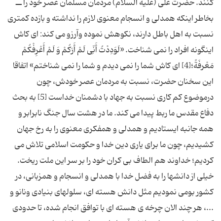
کنند. حضرت علی (علیه السلام) مردمان مسلمان عصر خود را ــ
بخاطر اینکه همدلی و انسجام معنوی لازم را نداشته و بازده کمتری
نسبت به اهل باطل دارند، نکوهش نموده وآرزو می کند: ای کاش
اینگونه افراد را نمی شناخت. «لَوَدِدْتُ أَنِّی‏ لَمْ‏ أَرَكُمْ‏ وَ لَمْ أَعْرِفْكُمْ
مَعْرفَةً؛[4] ای کاش شما را نمی دیدم و شما را نمی شناختم» اتفاقا
این سخنان حضرت، نسبت به مردمان عصر خودش، چون
درموضوع کم کاری نسبت به جهاد با دشمنان خداست [5] به بحث
دفاع مقدس ما ربط پیدا می کند. ما در هشت سال جنگ نابرابر و
همه جانبه ایستادیم و همدلی و همفکری معنوی را به رخ جهان
کشیدیم، چون ما برای یاری دین خدا و حکومت اسلامی تلاش می
کردیم؛ خداوند هم الطاف بی کران خود را بر سر این ملت ریخت.
خیلی از دانشها را به فضل خدا با همدلی و انسجام و همزبانی، در
کشور بومی نمودیم مثل دانش هسته ای، سلولهای بنیادی ونانو و
...، هر چند الان چرخه ی هسته ای با توافق انجام شده، تا حدودی