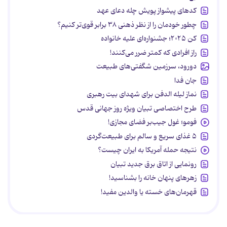
کدهای پیشواز پویش چله دعای عهد
چطور خودمان را از نظر ذهنی ۳۸ برابر قوی‌تر کنیم؟
کن ۲۰۲۵؛ جشنواره‌ای علیه خانواده
راز افرادی که کمتر ضرر می‌کنند!
دورود، سرزمین شگفتی‌های طبیعت
جان فدا
نماز لیله الدفن برای شهدای بیت رهبری
طرح اختصاصی تبیان ویژه روز جهانی قدس
فومو؛ غول جیب‌بر فضای مجازی!
۵ غذای سریع و سالم برای طبیعت‌گردی
نتیجه حمله آمریکا به ایران چیست؟
رونمایی از اتاق برق جدید تبیان
زهرهای پنهان خانه را بشناسید!
قهرمان‌های خسته یا والدین مفید!