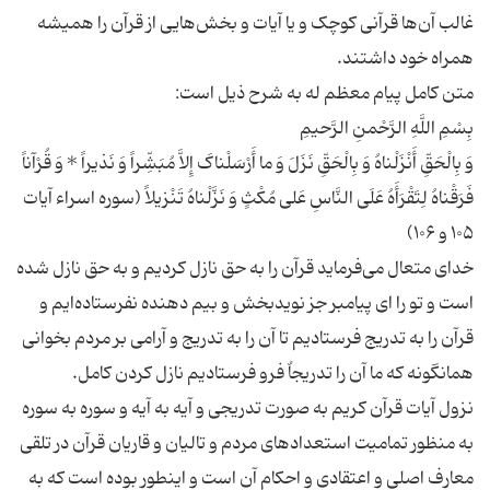
غالب آن‌ها قرآنی کوچک و یا آیات و بخش‌هایی از قرآن را همیشه
وَ بِالْحَقِّ أَنْزَلْناهُ وَ بِالْحَقِّ نَزَلَ وَ ما أَرْسَلْناکَ إِلاَّ مُبَشِّراً وَ نَذیراً * وَ قُرْآناً
فَرَقْناهُ لِتَقْرَأَهُ عَلَی النَّاسِ عَلی‏ مُکْثٍ وَ نَزَّلْناهُ تَنْزیلاً (سوره اسراء آیات
خدای متعال می‌فرماید قرآن را به حق نازل کردیم و به حق نازل شده
است و تو را ‌ای پیامبر جز نویدبخش و بیم دهنده نفرستاده‌ایم و
قرآن را به تدریج فرستادیم تا آن را به تدریج و آرامی بر مردم بخوانی
نزول آیات قرآن کریم به صورت تدریجی و آیه به آیه و سوره به سوره
به منظور تمامیت استعدادهای مردم و تالیان و قاریان قرآن در تلقی
معارف اصلی و اعتقادی و احکام آن است و اینطور بوده است که به