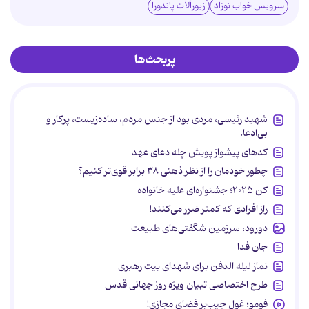
سرویس خواب نوزاد
زیورآلات پاندورا
پربحث‌ها
شهید رئیسی، مردی بود از جنس مردم، ساده‌زیست، پرکار و
بی‌ادعا.
کدهای پیشواز پویش چله دعای عهد
چطور خودمان را از نظر ذهنی ۳۸ برابر قوی‌تر کنیم؟
کن ۲۰۲۵؛ جشنواره‌ای علیه خانواده
راز افرادی که کمتر ضرر می‌کنند!
دورود، سرزمین شگفتی‌های طبیعت
جان فدا
نماز لیله الدفن برای شهدای بیت رهبری
طرح اختصاصی تبیان ویژه روز جهانی قدس
فومو؛ غول جیب‌بر فضای مجازی!