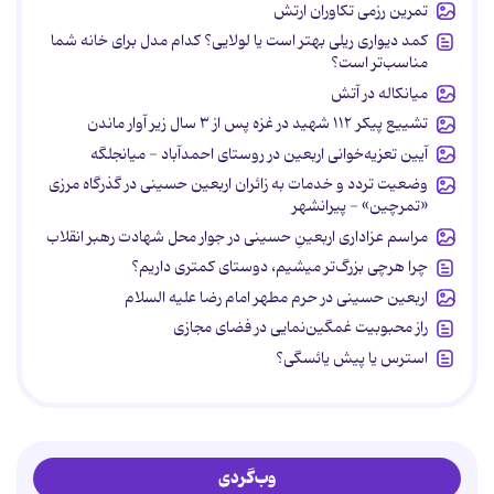
تمرین رزمی تکاوران ارتش
کمد دیواری ریلی بهتر است یا لولایی؟ کدام مدل برای خانه شما
مناسب‌تر است؟
میانکاله در آتش
تشییع پیکر ۱۱۲ شهید در غزه پس از ۳ سال زیر آوار ماندن
آیین تعزیه‌خوانی اربعین در روستای احمدآباد - میانجلگه
وضعیت تردد و خدمات به زائران اربعین حسینی در گذرگاه مرزی
«تمرچین» - پیرانشهر
مراسم عزاداری اربعینِ حسینی در جوار محل شهادت رهبر انقلاب
چرا هرچی بزرگ‌تر میشیم، دوستای کمتری داریم؟
اربعین حسینی در حرم مطهر امام رضا علیه السلام
راز محبوبیت غمگین‌نمایی در فضای مجازی
استرس یا پیش یائسگی؟
وب‌گردی