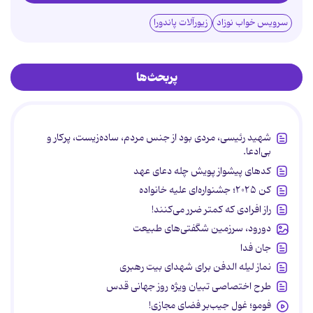
سرویس خواب نوزاد
زیورآلات پاندورا
پربحث‌ها
شهید رئیسی، مردی بود از جنس مردم، ساده‌زیست، پرکار و
بی‌ادعا.
کدهای پیشواز پویش چله دعای عهد
کن ۲۰۲۵؛ جشنواره‌ای علیه خانواده
راز افرادی که کمتر ضرر می‌کنند!
دورود، سرزمین شگفتی‌های طبیعت
جان فدا
نماز لیله الدفن برای شهدای بیت رهبری
طرح اختصاصی تبیان ویژه روز جهانی قدس
فومو؛ غول جیب‌بر فضای مجازی!