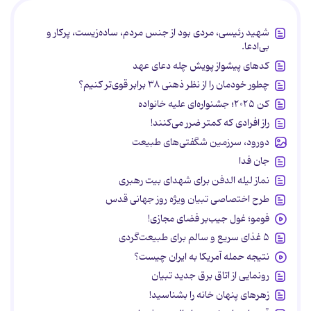
شهید رئیسی، مردی بود از جنس مردم، ساده‌زیست، پرکار و
بی‌ادعا.
کدهای پیشواز پویش چله دعای عهد
چطور خودمان را از نظر ذهنی ۳۸ برابر قوی‌تر کنیم؟
کن ۲۰۲۵؛ جشنواره‌ای علیه خانواده
راز افرادی که کمتر ضرر می‌کنند!
دورود، سرزمین شگفتی‌های طبیعت
جان فدا
نماز لیله الدفن برای شهدای بیت رهبری
طرح اختصاصی تبیان ویژه روز جهانی قدس
فومو؛ غول جیب‌بر فضای مجازی!
۵ غذای سریع و سالم برای طبیعت‌گردی
نتیجه حمله آمریکا به ایران چیست؟
رونمایی از اتاق برق جدید تبیان
زهرهای پنهان خانه را بشناسید!