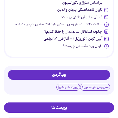
بر اساس متراژ و دکوراسیون
تاوان ناهماهنگی پنهان والدین
قاتلان خاموش کلاژن پوست!
ساعت ۹:۴۰ | در هر زمان ممکن باید انتقامشان را پس بدهند
چگونه استقلال سالمندان را حفظ کنیم؟
آیین کهن «نوروزبل» - آغاز قرن ۱۷ دیلمی
تاوان زیاد نشستن چیست؟
وب‌گردی
سرویس خواب نوزاد
زیورآلات پاندورا
پربحث‌ها