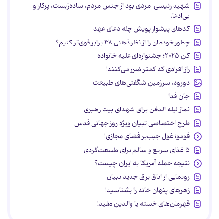
شهید رئیسی، مردی بود از جنس مردم، ساده‌زیست، پرکار و
بی‌ادعا.
کدهای پیشواز پویش چله دعای عهد
چطور خودمان را از نظر ذهنی ۳۸ برابر قوی‌تر کنیم؟
کن ۲۰۲۵؛ جشنواره‌ای علیه خانواده
راز افرادی که کمتر ضرر می‌کنند!
دورود، سرزمین شگفتی‌های طبیعت
جان فدا
نماز لیله الدفن برای شهدای بیت رهبری
طرح اختصاصی تبیان ویژه روز جهانی قدس
فومو؛ غول جیب‌بر فضای مجازی!
۵ غذای سریع و سالم برای طبیعت‌گردی
نتیجه حمله آمریکا به ایران چیست؟
رونمایی از اتاق برق جدید تبیان
زهرهای پنهان خانه را بشناسید!
قهرمان‌های خسته یا والدین مفید!