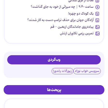
نجات از غرق شدگی
ساعت ۹:۴۰ | چه میراثی از خود به جای گذاشت؟
یک کودک دو چهره!
آزادگان جهان برای حذف ترامپ دست به کار شدند؟
پیاده‌روی جاماندگان اربعین - قم
تمرین رزمی تکاوران ارتش
وب‌گردی
سرویس خواب نوزاد
زیورآلات پاندورا
پربحث‌ها