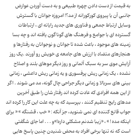
به قیمت از دست دادن چهره طبیعی و به دست آوردن عوارض
جانبی آن یا پیروی کورکورانه از مد؟! امروزه جوانان با گسترش
وسایل ارتباط جمعی و فناوری های جدید رایانه ای ، ارتباطات
گسترده ای با جوامع و فرهنگ های گوناگون یافته اند و چه بسا
زمینه های موجود ، باعث شده تا جوانان و نوجوانان به رفتارها و
هنجارهای متضاد با ارزش های جامعه ی خویش رو آورند .یک روز
آرایش موی سر به سبک آلمانی و روز دیگر موهای بلند و اصلاح
نشده ، یک زمانی ریش پرفسوری و یه زمانی ریش داعشی ، زمانی
بینی های سربالا و زمانی دیگر جراحی چال گونه، مد می شوند . اگر
از این همه افرادی که عادت کرده اند رفتار شان را طبق آخرین
مدهای رایج تنظیم کنند ، بپرسید که به چه علت این کار را کرده اند
جواب قانع کننده ای نمی شنوید، جز آنکه : « خب ، قشنگه » « برای
اینکه مده ! » ، «زیبا شدنم مشکلی داره!»و . . . اما جای شگفتی
است که نه تنها برخی افراد به محض شنیدن چنین پاسخ هایی