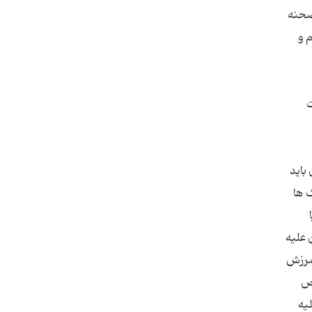
صحنه
 و
ت
باید
 ها
ا
 علیه
آمرزش
 و روزه گرفتن در روز. (تحف العقول، ص 296؛ شرح نهج البلاغه، ج 6، ص
باقر (علیه