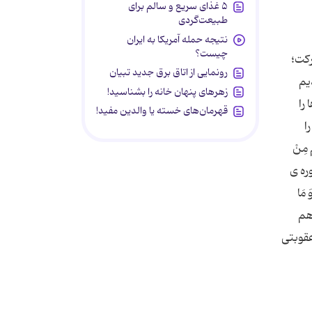
۵ غذای سریع و سالم برای
طبیعت‌گردی
نتیجه حمله آمریکا به ایران
چیست؟
رکت؛
رونمایی از اتاق برق جدید تبیان
یم
زهرهای پنهان خانه را بشناسید!
را
قهرمان‌های خسته یا والدین مفید!
ا
مِنْ
وره ی
 مَا
 هم
قوبتی