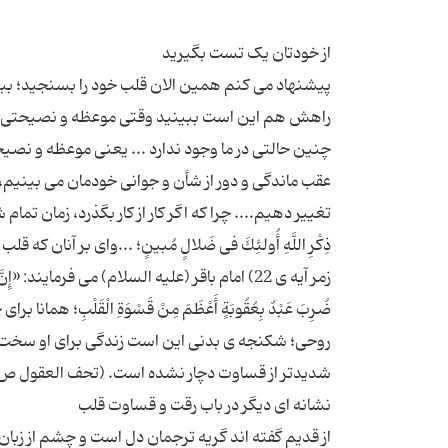
پیشنهاد می کنم همین الان قلب خود را بسنجید؛ بب
راهش هم این است ببینید وقتی موعظه و نصیحتی از ج
چنین حالتی در ما وجود ندارد ... یعنی موعظه و نصیح
عقب ماندگی و دور از شأن و جوانی خودمان می بینیم، ت
تغییر دهیم.... چرا که اگر کار از کار بگذرد، زمان تمام شود
ذِكْرِ اللَّهِ أُولئِكَ فی ضَلالٍ مُبینٍ؛ ...وای بر آن
زمر آیه ی 22) امام باقر (علیه السلام) می فرمایند: «إِنَّ ل
ضُرِبَ عَبْدٌ بِعُقُوبَةٍ أَعْظَمَ مِنْ قَسْوَةِ الْقَلْ
روحی؛ شکنجه ی بدنی این است زندگی برای او سخت