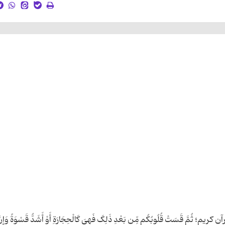
َ قَسَتْ قُلُوبُکُم مِّن بَعْدِ ذَلِکَ فَهِیَ کَالْحِجَارَةِ أَوْ أَشَدُّ قَسْوَةً وَإِنّ