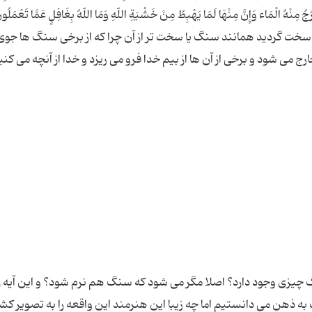
یَخْرُجُ مِنْهُ الْمَاء وَإِنَّ مِنْهَا لَمَا یَهْبِطُ مِنْ خَشْیَةِ اللّهِ وَمَا اللّهُ بِغَافِلٍ عَمَّا تَعْمَلُو
 [واقعه] سخت گردید همانند سنگ یا سخت تر از آن چرا که از برخی سنگ ها جو
خارج می شود و برخی از آن ها از بیم خدا فرو می ریزد و خدا از آنچه می کن
 چیزی وجود دارد؟ اصلا مگر می شود که سنگ هم نرم شود؟ و این آیه را
ه ذهن می دانستیم اما چه زیبا این هنرمند این واقعه را به تصویر کش