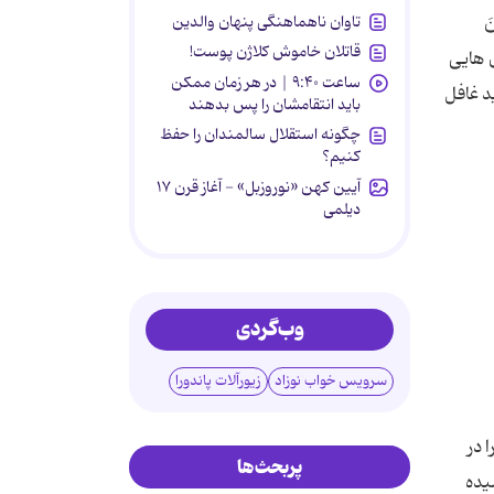
تاوان ناهماهنگی پنهان والدین
نَ
قاتلان خاموش کلاژن پوست!
ی هایی
ساعت ۹:۴۰ | در هر زمان ممکن
ید غافل
باید انتقامشان را پس بدهند
چگونه استقلال سالمندان را حفظ
کنیم؟
آیین کهن «نوروزبل» - آغاز قرن ۱۷
دیلمی
وب‌گردی
سرویس خواب نوزاد
زیورآلات پاندورا
 در
پربحث‌ها
یده