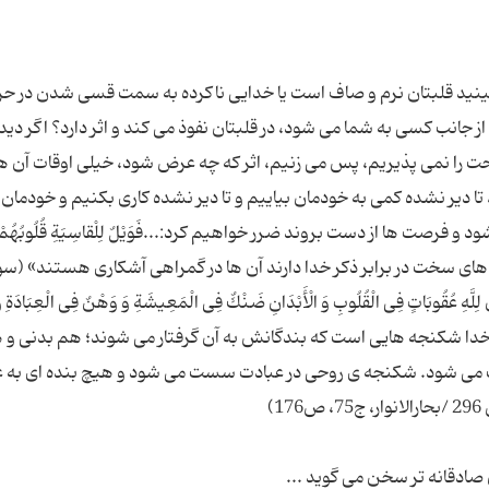
ینید قلبتان نرم و صاف است یا خدایی ناکرده به سمت قسی شدن در ح
انب کسی به شما می شود، در قلبتان نفوذ می کند و اثر دارد؟ اگر دید
ت را نمی پذیریم، پس می زنیم، اثر که چه عرض شود، خیلی اوقات آن ها 
ا دیر نشده کمی به خودمان بیاییم و تا دیر نشده کاری بکنیم و خودمان ر
 و فرصت ها از دست بروند ضرر خواهیم کرد:...فَوَیْلٌ لِلْقاسِیَةِ قُلُوبُهُمْ 
ان که قلب های سخت در برابر ذکر خدا دارند آن ها در گمراهی آشکاری هستند» (س
ِلَّهِ عُقُوبَاتٍ فِی الْقُلُوبِ وَ الْأَبْدَانِ ضَنْكٌ فِی الْمَعِیشَةِ وَ وَهْنٌ فِی الْعِبَادَةِ وَ
بِ؛ همانا برای خدا شکنجه هایی است که بندگانش به آن گرفتار می شوند؛ هم بدنی و
 می شود. شکنجه ی روحی در عبادت سست می شود و هیچ بنده ای به ع