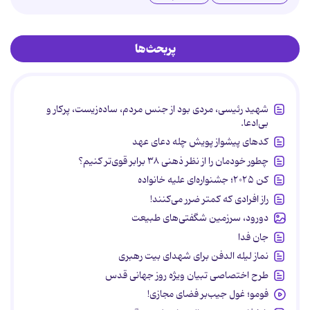
پربحث‌ها
شهید رئیسی، مردی بود از جنس مردم، ساده‌زیست، پرکار و
بی‌ادعا.
کدهای پیشواز پویش چله دعای عهد
چطور خودمان را از نظر ذهنی ۳۸ برابر قوی‌تر کنیم؟
کن ۲۰۲۵؛ جشنواره‌ای علیه خانواده
راز افرادی که کمتر ضرر می‌کنند!
دورود، سرزمین شگفتی‌های طبیعت
جان فدا
نماز لیله الدفن برای شهدای بیت رهبری
طرح اختصاصی تبیان ویژه روز جهانی قدس
فومو؛ غول جیب‌بر فضای مجازی!