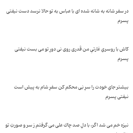
در سفر شانه به شانه شده ای با عباس به تو حالا نرسد دست نیفتی
كاش با روسریِ غارتیِ من قَدری روی نی دورِ تو می بست نیفتی
بیشتر جایِ خودت را سرِ نِی محكم كن سفرِ شام به پیش است
نیزه خم می شد اگر، با دلِ صد چاك علی می گرفتم ز سر و صورتِ تو