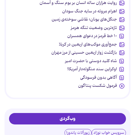
روایت هزاران ساله انسان بر بوم سنگ و آسمان
اهرام مِروئه در سایه جنگ سودان
جنگل‌های یونان؛ نقاشیِ سوخته‌ی زمین
تازه‌ترین وضعیت تنگه هرمز
۱۰ خط قرمز در دعوای همسران
جمع‌آوری موکب‌های اربعین در کربلا
بازگشت زوار اربعین حسینی از مرز مهران
شاه کلید دوستی با حضرت امیر
اوکراین سند منگوله‌دار آمریکا!
آگاهی بدون فرسودگی
فرمول شکست پنتاگون
وب‌گردی
سرویس خواب نوزاد
زیورآلات پاندورا