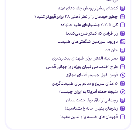
کدهای پیشواز پویش چله دعای عهد
چطور خودمان را از نظر ذهنی ۳۸ برابر قوی‌تر کنیم؟
کن ۲۰۲۵؛ جشنواره‌ای علیه خانواده
راز افرادی که کمتر ضرر می‌کنند!
دورود، سرزمین شگفتی‌های طبیعت
جان فدا
نماز لیله الدفن برای شهدای بیت رهبری
طرح اختصاصی تبیان ویژه روز جهانی قدس
فومو؛ غول جیب‌بر فضای مجازی!
۵ غذای سریع و سالم برای طبیعت‌گردی
نتیجه حمله آمریکا به ایران چیست؟
رونمایی از اتاق برق جدید تبیان
زهرهای پنهان خانه را بشناسید!
قهرمان‌های خسته یا والدین مفید!