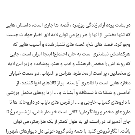
در پشت پرده آرام زندگی روزمره ، قصه ها جاری است، داستان هایی
که تنها بخشی از آنها را هر روز می توان لابه لای اخبار حوادث جست
وجو کرد. قصه های تلخ، غصه های تلنبار شده و آسیب هایی که
هرکدامش نیشتری است به جان اجتماع! اینجا ایران است، جایی
که رویه اش را مخمل فرهنگ و ادب و هنر، پوشانده و زیر این لایه
ی مخملین، پر است از مخاطره، هراس و التهاب. دو سمت خیابان
مغازه هایی است با ظاهری آراسته، پر از کالاهای اغواکننده، از
آدامس و شکلات تا نسکافه و آبنبات و ... از داروهای مکمل ورزشی
تا داروهای کمیاب خارجی و.... از قرص های نایاب در داروخانه ها تا
داروهای مخدر و روانگردان!! کافی است خریدار باشی، از شیر مرغ تا
جان آدمیزاد، در راسته ای به طول کمتر از یک هزارمتر، می توان
یافت. انگار فروش کلیه با همه رقم گروه خونی دل دیوارهای شهر را