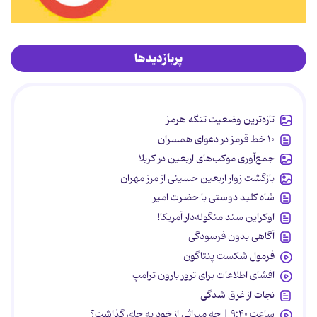
پربازدیدها
تازه‌ترین وضعیت تنگه هرمز
۱۰ خط قرمز در دعوای همسران
جمع‌آوری موکب‌های اربعین در کربلا
بازگشت زوار اربعین حسینی از مرز مهران
شاه کلید دوستی با حضرت امیر
اوکراین سند منگوله‌دار آمریکا!
آگاهی بدون فرسودگی
فرمول شکست پنتاگون
افشای اطلاعات برای ترور بارون ترامپ
نجات از غرق شدگی
ساعت ۹:۴۰ | چه میراثی از خود به جای گذاشت؟