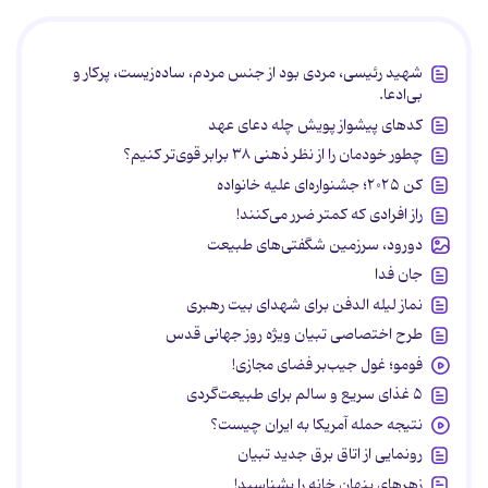
شهید رئیسی، مردی بود از جنس مردم، ساده‌زیست، پرکار و
بی‌ادعا.
کدهای پیشواز پویش چله دعای عهد
چطور خودمان را از نظر ذهنی ۳۸ برابر قوی‌تر کنیم؟
کن ۲۰۲۵؛ جشنواره‌ای علیه خانواده
راز افرادی که کمتر ضرر می‌کنند!
دورود، سرزمین شگفتی‌های طبیعت
جان فدا
نماز لیله الدفن برای شهدای بیت رهبری
طرح اختصاصی تبیان ویژه روز جهانی قدس
فومو؛ غول جیب‌بر فضای مجازی!
۵ غذای سریع و سالم برای طبیعت‌گردی
نتیجه حمله آمریکا به ایران چیست؟
رونمایی از اتاق برق جدید تبیان
زهرهای پنهان خانه را بشناسید!