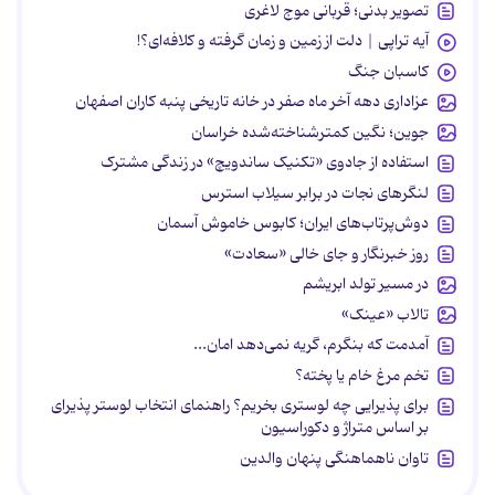
تصویر بدنی؛ قربانی موج لاغری
آیه تراپی | دلت از زمین و زمان گرفته و کلافه‌ای؟!
کاسبان جنگ
عزاداری دهه آخر ماه صفر در خانه تاریخی پنبه کاران اصفهان
جوین؛ نگین کمترشناخته‌شده خراسان
استفاده از جادوی «تکنیک ساندویچ» در زندگی مشترک
لنگرهای نجات در برابر سیلاب استرس
دوش‌پرتاب‌های ایران؛ کابوس خاموش آسمان
روز خبرنگار و جای خالی «سعادت»
در مسیر تولد ابریشم
تالاب «عینک»
آمدمت که بنگرم، گریه نمی‌دهد امان...
تخم مرغ خام یا پخته؟
برای پذیرایی چه لوستری بخریم؟ راهنمای انتخاب لوستر پذیرای
بر اساس متراژ و دکوراسیون
تاوان ناهماهنگی پنهان والدین