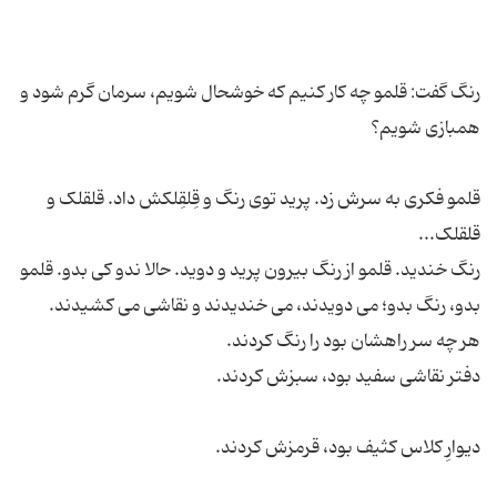
رنگ گفت: قلمو چه کار کنیم که خوشحال شویم، سرمان گرم شود و
قلمو فکری به سرش زد. پرید توی رنگ و قِلقِلکش داد. قلقلک و
رنگ خندید. قلمو از رنگ بیرون پرید و دوید. حالا ندو کی بدو. قلمو