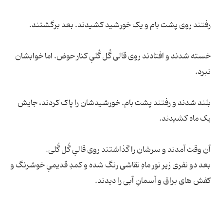
خسته شدند و افتادند روی قالی گُل گُلیِ کنار حوض. اما خوابشان
بلند شدند و رفتند پشت بام. خورشیدشان را پاک کردند، جایش
بعد دو نفری زیر نور ماهِ نقاشی رنگ شده و کمدِ قدیمیِ خوشرنگ و