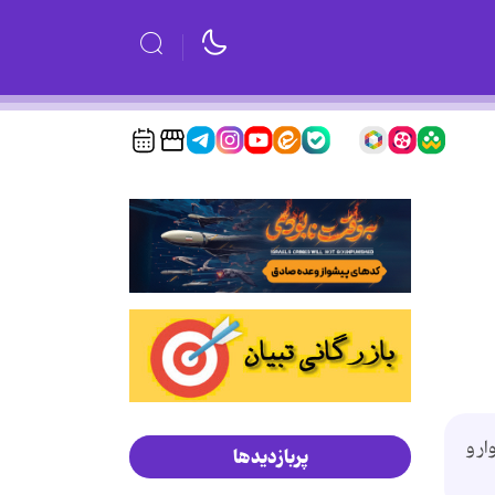
چکش خوار و
پربازدیدها