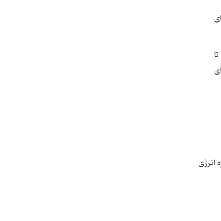
ای
تالیم در ترکیب با گوگرد، سلنیم و آرسنیک در ساخت شیشه های دارای چگالی زیاد که نقطه ذوب پایین بین 125 تا
ای
 ابررسانا در دماهای بسیار زیاد برای کاربردهایی چون MRI، ذخیره انرژی