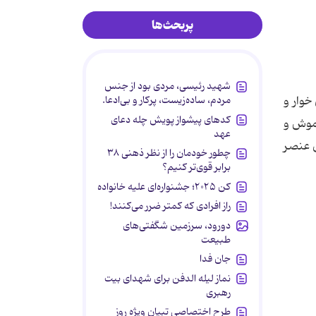
پربحث‌ها
شهید رئیسی، مردی بود از جنس
 نرم و چکش خوار و
مردم، ساده‌زیست، پرکار و بی‌ادعا.
کدهای پیشواز پویش چله دعای
موش و
عهد
ن عنصر
چطور خودمان را از نظر ذهنی ۳۸
برابر قوی‌تر کنیم؟
کن ۲۰۲۵؛ جشنواره‌ای علیه خانواده
راز افرادی که کمتر ضرر می‌کنند!
دورود، سرزمین شگفتی‌های
طبیعت
جان فدا
نماز لیله الدفن برای شهدای بیت
رهبری
طرح اختصاصی تبیان ویژه روز