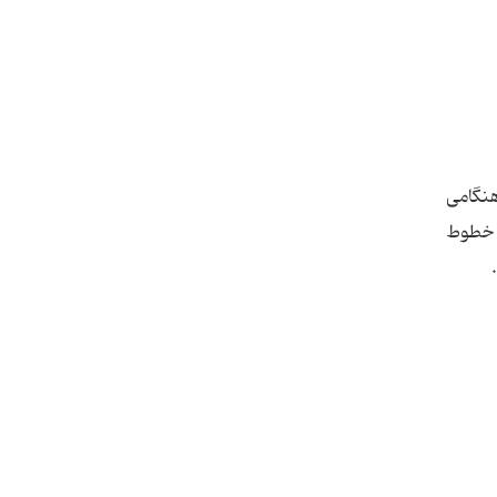
thallos به معنی جوانه یا شاخه کوچک سبز ) در سال 1861 در انگلستان توسط Sir William Crookes هنگامی
ز خطوط