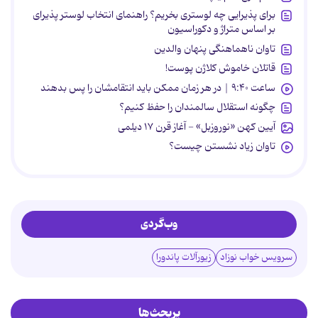
برای پذیرایی چه لوستری بخریم؟ راهنمای انتخاب لوستر پذیرای
بر اساس متراژ و دکوراسیون
تاوان ناهماهنگی پنهان والدین
قاتلان خاموش کلاژن پوست!
ساعت ۹:۴۰ | در هر زمان ممکن باید انتقامشان را پس بدهند
چگونه استقلال سالمندان را حفظ کنیم؟
آیین کهن «نوروزبل» - آغاز قرن ۱۷ دیلمی
تاوان زیاد نشستن چیست؟
وب‌گردی
سرویس خواب نوزاد
زیورآلات پاندورا
پربحث‌ها