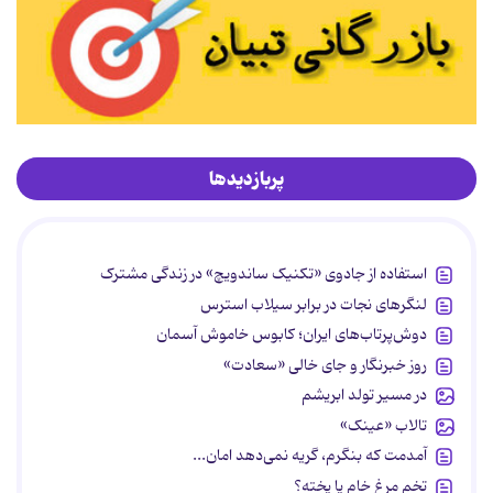
پربازدیدها
استفاده از جادوی «تکنیک ساندویچ» در زندگی مشترک
لنگرهای نجات در برابر سیلاب استرس
دوش‌پرتاب‌های ایران؛ کابوس خاموش آسمان
روز خبرنگار و جای خالی «سعادت»
در مسیر تولد ابریشم
تالاب «عینک»
آمدمت که بنگرم، گریه نمی‌دهد امان...
تخم مرغ خام یا پخته؟