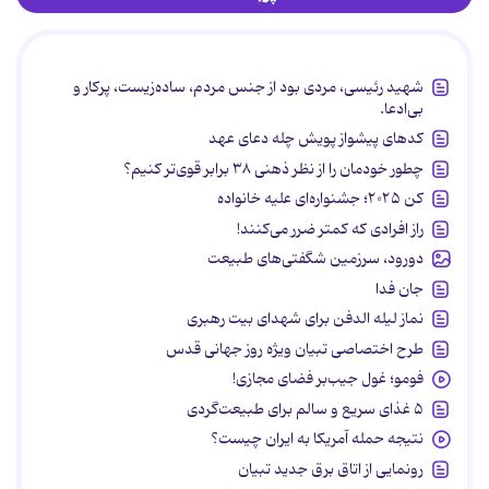
شهید رئیسی، مردی بود از جنس مردم، ساده‌زیست، پرکار و
بی‌ادعا.
کدهای پیشواز پویش چله دعای عهد
چطور خودمان را از نظر ذهنی ۳۸ برابر قوی‌تر کنیم؟
کن ۲۰۲۵؛ جشنواره‌ای علیه خانواده
راز افرادی که کمتر ضرر می‌کنند!
دورود، سرزمین شگفتی‌های طبیعت
جان فدا
نماز لیله الدفن برای شهدای بیت رهبری
طرح اختصاصی تبیان ویژه روز جهانی قدس
فومو؛ غول جیب‌بر فضای مجازی!
۵ غذای سریع و سالم برای طبیعت‌گردی
نتیجه حمله آمریکا به ایران چیست؟
رونمایی از اتاق برق جدید تبیان