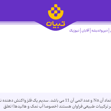
دین‌واندیشه
آقایان
نیوزیک
سدیم یک عنصر شیمیایى جدول تناوبی است که نماد آن Na و عدد اتمی آن 11 می باشد. سدیم یک فلز واکنش ده
نظر ترکیبات طبیعی فراوان هستند (خصوصا آب نمک و هالیدها) تعلق