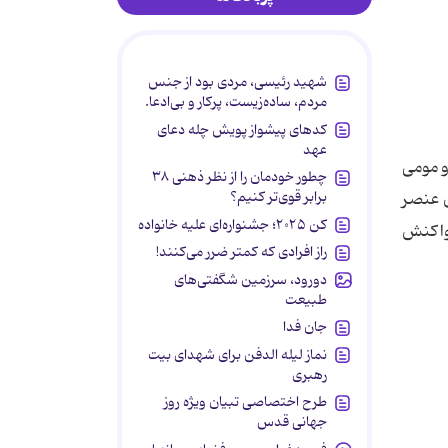
شهید رئیسی، مردی بود از جنس
مردم، ساده‌زیست، پرکار و بی‌ادعا.
کدهای پیشواز پویش چله دعای
عهد
هنده نرم و مومی
چطور خودمان را از نظر ذهنی ۳۸
برابر قوی‌تر کنیم؟
ن عنصر
کن ۲۰۲۵؛ جشنواره‌ای علیه خانواده
 واکنش
راز افرادی که کمتر ضرر می‌کنند!
دورود، سرزمین شگفتی‌های
طبیعت
جان فدا
نماز لیله الدفن برای شهدای بیت
رهبری
طرح اختصاصی تبیان ویژه روز
جهانی قدس