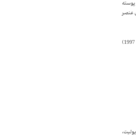
ر خطوط طیفی D در نور ستارگان مشهودتر می باشد. سدیم حدودا 2.6% از پوسته
ن عنصر
این روش ارزان تر از روش الکترولیز هیدروکسید سدیم می باشد. قیمت هر پوند سدیم فلزی حدوداً 15 تا 20 سنت ( در سال 1997)
یولیت،