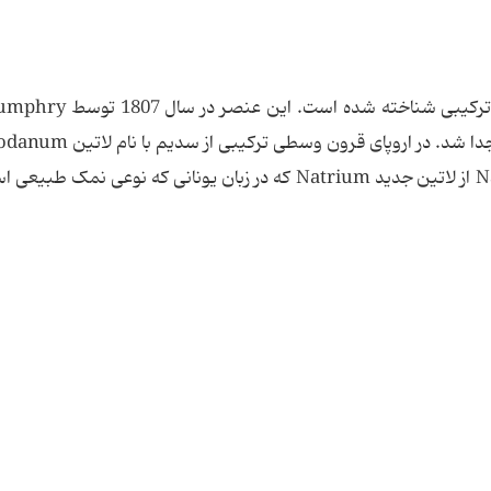
مدت زمان زیادی است که سدیم (soda) به صورت ترکیبی شناخته شد
تسکین سردرد استفاده می شد. نماد جدید سدیم Na از لاتین جدید Natrium که در زبان یونانی که نوعی ن