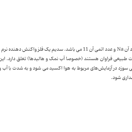
سدیم یک عنصر شیمیایى جدول تناوبی است که نماد آن Na و عدد اتمی آن 11 می باشد. سدیم یک فلز واکنش د
بات طبیعی فراوان هستند (خصوصا آب نمک و هالیدها) تعلق دارد. ای
ی سوزد در آزمایش‌های مربوط به هوا اکسید می شود و به شدت با آب
هداری شود.