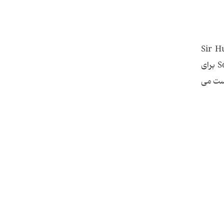
ه است. این عنصر در سال 1807 توسط Sir Humphry
Davy از طریق عمل الکترولیز هیدروکسید سدیم جدا شد. در اروپای قرون وسطی ترکیبی از سدیم با نام لاتین Sodanum برای
مک طبیعی است می