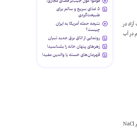
فومو؛ غول جیب‌بر فضای مجازی!
۵ غذای سریع و سالم برای
طبیعت‌گردی
نتیجه حمله آمریکا به ایران
زاد در
چیست؟
 در آب
رونمایی از اتاق برق جدید تبیان
زهرهای پنهان خانه را بشناسید!
قهرمان‌های خسته یا والدین مفید!
سدیم در حالت فلزی عنصر لازم برای ساختن استرها و ترکیبات آلی می باشد. این عنصر قلیایی به وجود آورنده کلرید سدیم NaCl