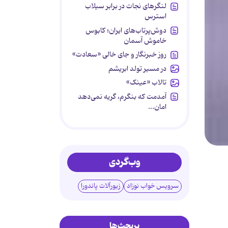
لنگرهای نجات در برابر سیلاب
استرس
دوش‌پرتاب‌های ایران؛ کابوس
خاموش آسمان
روز خبرنگار و جای خالی «سعادت»
در مسیر تولد ابریشم
تالاب «عینک»
آمدمت که بنگرم، گریه نمی‌دهد
امان...
وب‌گردی
سرویس خواب نوزاد
زیورآلات پاندورا
پربحث‌ها