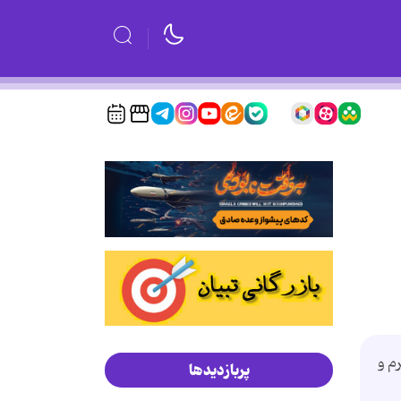
نده نرم و
پربازدیدها