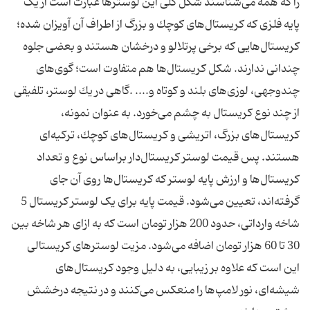
را که همه می‌شناسند شکل کلی این لوسترها عبارت است از یک
پایه فلزی که كریستال‌های كوچك و بزرگ از اطراف آن آویزان شده؛
كریستال‌هایی كه برخی پرتلالو و درخشان هستند و بعضی جلوه
چندانی ندارند. شكل كریستال‌ها هم متفاوت است؛ گوی‌های
چندوجهی، لوزی‌های بلند و كوتاه و.... .گاهی در یك لوستر، تلفیقی
از چند نوع كریستال به چشم می‌خورد. به عنوان نمونه،
كریستال‌های بزرگ، اتریشی و كریستال‌های كوچك، تركیه‌ای
هستند. پس قیمت لوستر كریستال‌دار براساس نوع و تعداد
كریستال‌ها و ارزش پایه لوستر كه كریستال‌ها روی آن جای
گرفته‌اند، تعیین می‌شود. قیمت پایه برای یک لوستر کریستال 5
شاخه وارداتی، حدود 200 هزار تومان است که به ازای هر شاخه بین
30 تا 60 هزار تومان اضافه می‌شود. مزیت لوسترهای کریستالی
این است که علاوه بر زیبایی، به دلیل وجود کریستال‌های
شیشه‌ای، نور لامپ‌ها را منعکس می‌کنند و در نتیجه درخشش