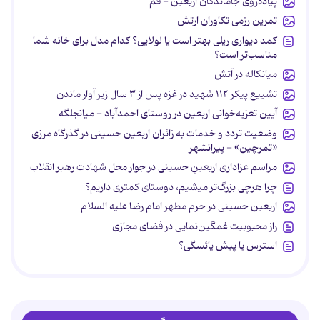
پیاده‌روی جاماندگان اربعین - قم
تمرین رزمی تکاوران ارتش
کمد دیواری ریلی بهتر است یا لولایی؟ کدام مدل برای خانه شما
مناسب‌تر است؟
میانکاله در آتش
تشییع پیکر ۱۱۲ شهید در غزه پس از ۳ سال زیر آوار ماندن
آیین تعزیه‌خوانی اربعین در روستای احمدآباد - میانجلگه
وضعیت تردد و خدمات به زائران اربعین حسینی در گذرگاه مرزی
«تمرچین» - پیرانشهر
مراسم عزاداری اربعینِ حسینی در جوار محل شهادت رهبر انقلاب
چرا هرچی بزرگ‌تر میشیم، دوستای کمتری داریم؟
اربعین حسینی در حرم مطهر امام رضا علیه السلام
راز محبوبیت غمگین‌نمایی در فضای مجازی
استرس یا پیش یائسگی؟