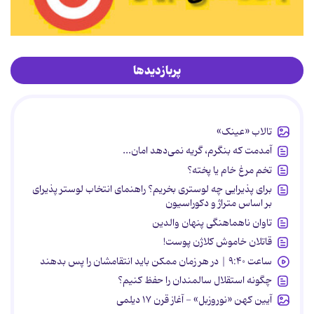
پربازدیدها
تالاب «عینک»
آمدمت که بنگرم، گریه نمی‌دهد امان...
تخم مرغ خام یا پخته؟
برای پذیرایی چه لوستری بخریم؟ راهنمای انتخاب لوستر پذیرای
بر اساس متراژ و دکوراسیون
تاوان ناهماهنگی پنهان والدین
قاتلان خاموش کلاژن پوست!
ساعت ۹:۴۰ | در هر زمان ممکن باید انتقامشان را پس بدهند
چگونه استقلال سالمندان را حفظ کنیم؟
آیین کهن «نوروزبل» - آغاز قرن ۱۷ دیلمی