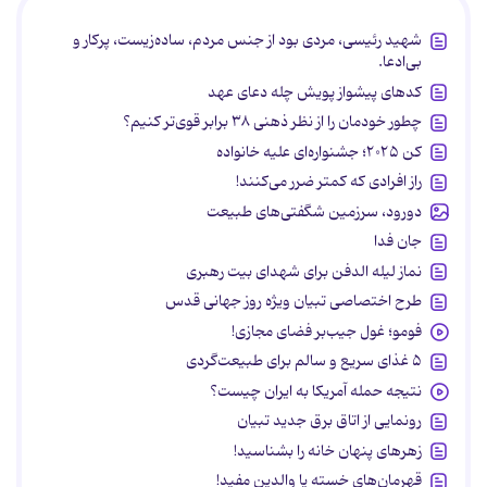
شهید رئیسی، مردی بود از جنس مردم، ساده‌زیست، پرکار و
بی‌ادعا.
کدهای پیشواز پویش چله دعای عهد
چطور خودمان را از نظر ذهنی ۳۸ برابر قوی‌تر کنیم؟
کن ۲۰۲۵؛ جشنواره‌ای علیه خانواده
راز افرادی که کمتر ضرر می‌کنند!
دورود، سرزمین شگفتی‌های طبیعت
جان فدا
نماز لیله الدفن برای شهدای بیت رهبری
طرح اختصاصی تبیان ویژه روز جهانی قدس
فومو؛ غول جیب‌بر فضای مجازی!
۵ غذای سریع و سالم برای طبیعت‌گردی
نتیجه حمله آمریکا به ایران چیست؟
رونمایی از اتاق برق جدید تبیان
زهرهای پنهان خانه را بشناسید!
قهرمان‌های خسته یا والدین مفید!