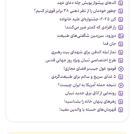
کدهای پیشواز پویش چله دعای عهد
چطور خودمان را از نظر ذهنی ۳۸ برابر قوی‌تر کنیم؟
کن ۲۰۲۵؛ جشنواره‌ای علیه خانواده
راز افرادی که کمتر ضرر می‌کنند!
دورود، سرزمین شگفتی‌های طبیعت
جان فدا
نماز لیله الدفن برای شهدای بیت رهبری
طرح اختصاصی تبیان ویژه روز جهانی قدس
فومو؛ غول جیب‌بر فضای مجازی!
۵ غذای سریع و سالم برای طبیعت‌گردی
نتیجه حمله آمریکا به ایران چیست؟
رونمایی از اتاق برق جدید تبیان
زهرهای پنهان خانه را بشناسید!
قهرمان‌های خسته یا والدین مفید!