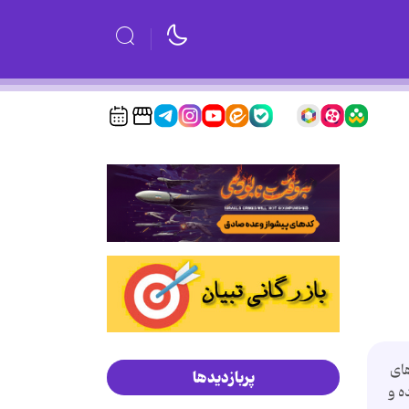
 های
پربازدیدها
ه و