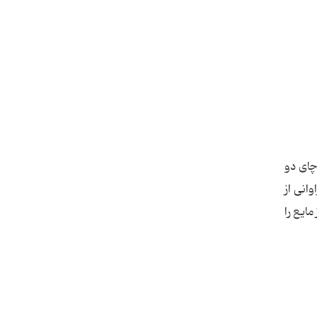
چای دو
انی از
ایع را