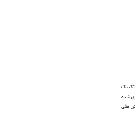
تکنیک
زی شده
وش های