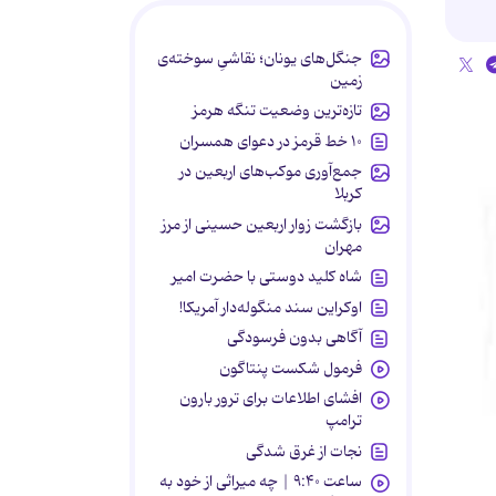
جنگل‌های یونان؛ نقاشیِ سوخته‌ی
زمین
تازه‌ترین وضعیت تنگه هرمز
۱۰ خط قرمز در دعوای همسران
جمع‌آوری موکب‌های اربعین در
کربلا
بازگشت زوار اربعین حسینی از مرز
مهران
شاه کلید دوستی با حضرت امیر
اوکراین سند منگوله‌دار آمریکا!
آگاهی بدون فرسودگی
فرمول شکست پنتاگون
افشای اطلاعات برای ترور بارون
ترامپ
نجات از غرق شدگی
ساعت ۹:۴۰ | چه میراثی از خود به