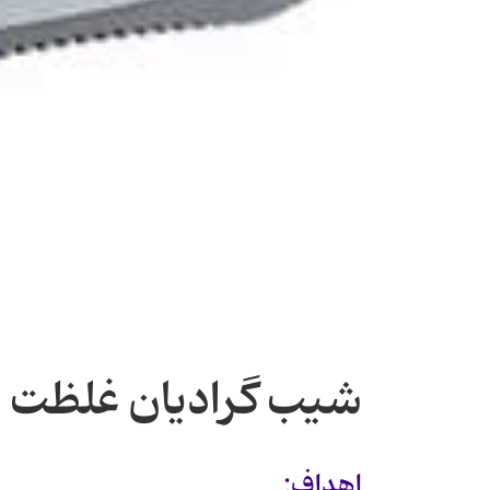
شیب گرادیان غلظت
اهداف: