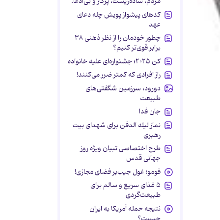
مردم، ساده‌زیست، پرکار و بی‌ادعا.
کدهای پیشواز پویش چله دعای
عهد
چطور خودمان را از نظر ذهنی ۳۸
برابر قوی‌تر کنیم؟
کن ۲۰۲۵؛ جشنواره‌ای علیه خانواده
راز افرادی که کمتر ضرر می‌کنند!
دورود، سرزمین شگفتی‌های
طبیعت
جان فدا
نماز لیله الدفن برای شهدای بیت
رهبری
طرح اختصاصی تبیان ویژه روز
جهانی قدس
فومو؛ غول جیب‌بر فضای مجازی!
۵ غذای سریع و سالم برای
طبیعت‌گردی
نتیجه حمله آمریکا به ایران
چیست؟