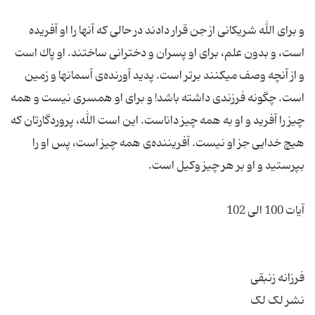
و براى الله شریكانى از جن قرار دادند در حالى كه آن‏ها را او آفریده
است، و بدون علم، براى او پسران و دخترانى ساختند. او پاك است
و از آن‏چه وصف مى‏كنند برتر است. پدید آورنده‌ی آسمان‏ها و زمین
است. چگونه فرزندى داشته باشد! و براى او همسرى نیست و همه
چیز را آفرید و او به همه چیز داناست. این است الله، پروردگارتان كه
هیچ خدایى جز او نیست. آفریننده‌ی همه چیز است، پس او را