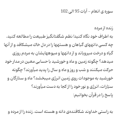
به اطراف خود نگاه كنید! نظم شگفت‏انگیز طبیعت را مطالعه كنید.
چه كسى دانه‏هاى گیاهان و هسته‏ها را در دل خاك مى‏شكافد و از آن‏ها
گیاه و درخت مى‏رویاند و از دانه‏ها و میوه‏هایشان به مردم روزى
مى‏دهد؟ چگونه زمین و ماه و خورشید با حسابى معین در مدار خود
حركت مى‏كنند و شب و روز و ماه و سال را پدید مى‏آورند؟ چگونه
خورشید به موجودات روى زمین انرژى مى‏بخشد؟ ماه و ستارگان و
به راستى خداوند شكافنده‌ی دانه و هسته است. زنده را از مرده و