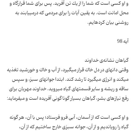
و او كسى است كه شما را از یك تن آفرید. پس براى شما قرارگاه و
محل امانت است. به یقین آیات را براى مردمى كه درمى‏یابند به
وقتى دانه‏اى در دل خاك قرار مى‏گیرد، از آب و خاك و خورشید تغذیه
مى‏كند و انرژى مى‏گیرد تا رشد كند. ابتدا جوانه‏اى سبز، و سپس
ساقه و ریشه و سایر قسمت‏هاى گیاه مى‏روید. خداوند مهربان براى
و او كسى است كه از آسمان، آبى فرو فرستاد؛ پس با آن، هر گونه
گیاه را رویاندیم و از آن، جوانه سبزى خارج ساختیم كه از آن،