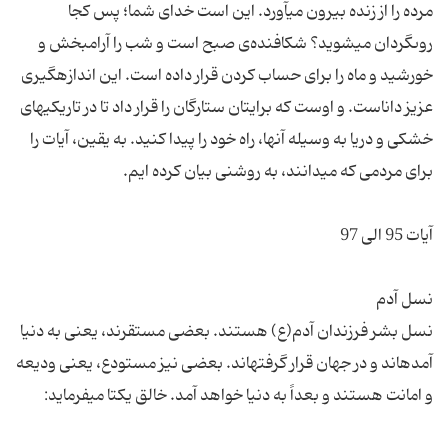
مرده را از زنده بیرون مى‏آورد. این است خداى شما؛ پس كجا
روى‏گردان مى‏شوید؟ شكافنده‌ی صبح است و شب را آرام‏بخش و
خورشید و ماه را براى حساب كردن قرار داده است. این اندازه‏گیرى
عزیز داناست. و اوست كه برایتان ستارگان را قرار داد تا در تاریكى‏هاى
خشكى و دریا به وسیله آن‏ها، راه خود را پیدا كنید. به یقین، آیات را
نسل بشر فرزندان آدم(ع) هستند. بعضى مستقرند، یعنى به دنیا
آمده‏اند و در جهان قرار گرفته‏اند. بعضى نیز مستودع، یعنى ودیعه