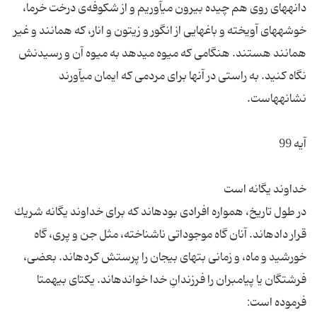
دانه‏هاى روى هم چیده بیرون مى‏آوریم و از شكوفه‌ی درخت خرما،
خوشه‏هاى آویخته و باغ‏هایى از انگور و زیتون و انار، كه همانند و غیر
همانند هستند. هنگامى كه میوه مى‏دهد به میوه آن و رسیدنش
نگاه كنید. به راستى در آن‏ها براى مردمى كه ایمان مى‏آورند
در طول تاریخ، همواره افرادى بوده‏اند كه براى خداوند یگانه شریك
قرار داده‏اند. آنان گاه موجوداتى ناشناخته، مثل جن و پرى، گاه
خورشید و ماه، و زمانى بت‏هاى بى‏جان را پرستش كرده‏اند. بعضى،
فرشتگان یا پیامبران را فرزندانِ خدا خوانده‏اند. یكتاى بى‏همتا