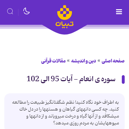
صفحه اصلی
دین و اندیشه
مقالات قرآنی
سوره ی انعام - آیات 95 الی 102
به اطراف خود نگاه كنید! نظم شگفت‏انگیز طبیعت را مطالعه
كنید. چه كسى دانه‏هاى گیاهان و هسته‏ها را در دل خاك
مى‏شكافد و از آن‏ها گیاه و درخت مى‏رویاند و از دانه‏ها و
میوه‏هایشان به مردم روزى مى‏دهد؟