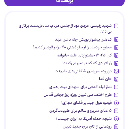
پربحث‌ها
شهید رئیسی، مردی بود از جنس مردم، ساده‌زیست، پرکار و
بی‌ادعا.
کدهای پیشواز پویش چله دعای عهد
چطور خودمان را از نظر ذهنی ۳۸ برابر قوی‌تر کنیم؟
کن ۲۰۲۵؛ جشنواره‌ای علیه خانواده
راز افرادی که کمتر ضرر می‌کنند!
دورود، سرزمین شگفتی‌های طبیعت
جان فدا
نماز لیله الدفن برای شهدای بیت رهبری
طرح اختصاصی تبیان ویژه روز جهانی قدس
فومو؛ غول جیب‌بر فضای مجازی!
۵ غذای سریع و سالم برای طبیعت‌گردی
نتیجه حمله آمریکا به ایران چیست؟
رونمایی از اتاق برق جدید تبیان