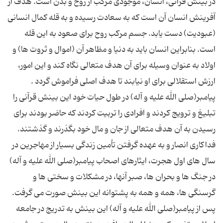
در بینش قرآنی، انسان، موجودی مرکب از روح و بدن است. هدف از
آفرینش انسان آن است که به سعادت رسیده و به قله کمال انسانی
(عبودیت) دست یابد. جسم مرکب روح برای صعود به این قله
است. بنابراین انسان باید به دنیا و مظاهر آن (اموال و ثروت ها) و
اولاد به عنوان وسیله برای آن هدف متعالی نگاه کند و این امور،
پیامبر(صلی الله علیه و آله) در طول حیات خود این بینش قرآنی را
تبلیغ و ترویج کردند و افرادی را تربیت کردند که حاضر بودند برای
رسیدن به آن هدف متعالی از جان و مال خود بگذرند و گذشتند.
فداکاری انصار و به عهده گرفتن تأمین زندگی بسیار از مهاجرین در
سال های اول هجرت، ایثارهای اصحاب پیامبر(صلی الله علیه و آله)
در جنگ ها و بحران ها، صبر آنها، در مشکلات و سختی ها و
گرسنگی ها، همه و همه به پشتوانه این بینش صورت می گرفت.
پس از پیامبر(صلی الله علیه و آله) این بینش به تدریج در جامعه