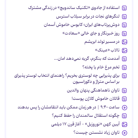
استفاده از جادوی «تکنیک ساندویچ» در زندگی مشترک
لنگرهای نجات در برابر سیلاب استرس
دوش‌پرتاب‌های ایران؛ کابوس خاموش آسمان
روز خبرنگار و جای خالی «سعادت»
در مسیر تولد ابریشم
تالاب «عینک»
آمدمت که بنگرم، گریه نمی‌دهد امان...
تخم مرغ خام یا پخته؟
برای پذیرایی چه لوستری بخریم؟ راهنمای انتخاب لوستر پذیرای
بر اساس متراژ و دکوراسیون
تاوان ناهماهنگی پنهان والدین
قاتلان خاموش کلاژن پوست!
ساعت ۹:۴۰ | در هر زمان ممکن باید انتقامشان را پس بدهند
چگونه استقلال سالمندان را حفظ کنیم؟
آیین کهن «نوروزبل» - آغاز قرن ۱۷ دیلمی
تاوان زیاد نشستن چیست؟